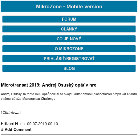
MikroZone - Mobile version
FORUM
ČLÁNKY
ČO JE NOVÉ
O MIKROZONE
PRIHLÁSIŤ/REGISTROVAŤ
BLOG
Microtransat 2019: Andrej Osuský opäť v hre
Andrej Osuský sa tohto roku opäť pokúsi so svojou autonómnou plachetnicou preplávať atlantik
v rámci súťaže
Microtransat Challenge
.
[
Čítať viac...
]
EdizonTN
on 09.07.2019-09:10
Add Comment