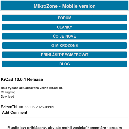
MikroZone - Mobile version
FORUM
ČLÁNKY
ČO JE NOVÉ
O MIKROZONE
PRIHLÁSIŤ/REGISTROVAŤ
BLOG
KiCad 10.0.4 Release
Bola vydaná aktualizovaná verzia KiCad 10.
Changelog
Download
EdizonTN
on 22.06.2026-09:09
Add Comment
Musíte byť prihlásený, aby ste mohli zasielať komentáre - prosím