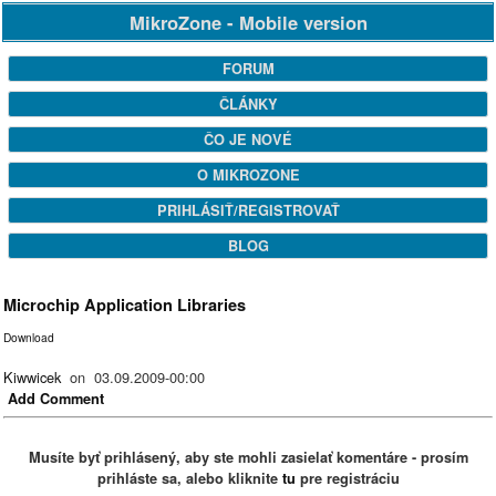
MikroZone - Mobile version
FORUM
ČLÁNKY
ČO JE NOVÉ
O MIKROZONE
PRIHLÁSIŤ/REGISTROVAŤ
BLOG
Microchip Application Libraries
Download
Kiwwicek
on 03.09.2009-00:00
Add Comment
Musíte byť prihlásený, aby ste mohli zasielať komentáre - prosím
prihláste sa, alebo kliknite
tu
pre registráciu