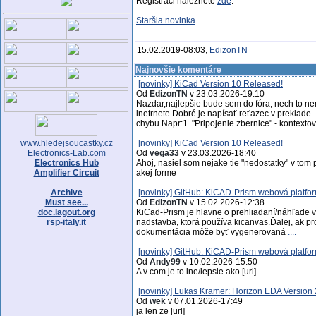
Registraci naleznete
zde
.
Staršia novinka
15.02.2019-08:03,
EdizonTN
Najnovšie komentáre
[novinky] KiCad Version 10 Released!
Od
EdizonTN
v 23.03.2026-19:10
Nazdar,najlepšie bude sem do fóra, nech to 
inetrnete.Dobré je napísať reťazec v preklade -
chybu.Napr:1. "Pripojenie zbernice" - kontext
www.hledejsoucastky.cz
[novinky] KiCad Version 10 Released!
Electronics-Lab.com
Od
vega33
v 23.03.2026-18:40
Electronics Hub
Ahoj, nasiel som nejake tie "nedostatky" v tom p
Amplifier Circuit
akej forme
Archive
[novinky] GitHub: KiCAD-Prism webová platfor
Must see...
Od
EdizonTN
v 15.02.2026-12:38
doc.lagout.org
KiCad-Prism je hlavne o prehliadaní/náhľade vi
rsp-italy.it
nadstavba, ktorá používa kicanvas.Ďalej, ak pr
dokumentácia môže byť vygenerovaná
....
[novinky] GitHub: KiCAD-Prism webová platfor
Od
Andy99
v 10.02.2026-15:50
A v com je to ine/lepsie ako [url]
[novinky] Lukas Kramer: Horizon EDA Version 
Od
wek
v 07.01.2026-17:49
ja len ze [url]