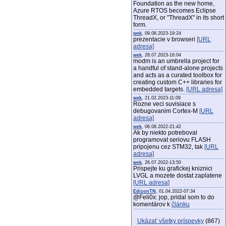
Foundation as the new home,
Azure RTOS becomes Eclipse
ThreadX, or "ThreadX" in its short
form.
wek
, 09.08.2023-19:24
prezentacie v browseri
[URL
adresa]
wek
, 28.07.2023-16:04
modm is an umbrella project for
a handful of stand-alone projects
and acts as a curated toolbox for
creating custom C++ libraries for
embedded targets.
[URL adresa]
wek
, 21.02.2023-11:09
Rozne veci suvisiace s
debugovanim Cortex-M
[URL
adresa]
wek
, 06.08.2022-21:42
Ak by niekto potreboval
programovat seriovu FLASH
pripojenu cez STM32, tak
[URL
adresa]
wek
, 26.07.2022-13:50
Prispejte ku grafickej kniznici
LVGL a mozete dostat zaplatene
[URL adresa]
EdizonTN
, 01.04.2022-07:34
@Feli0x: jop, pridal som to do
komentárov k
článku
Ukázať všetky príspevky
(867)