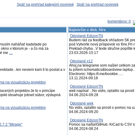
Späť na prehľad kategórií noviniek
Späť na prehľad noviniek
komentárov: 0
Najnovšie v disk. fóre
Odoslané EdizonTN
Budem rád za feedback ohľadom SK prek
nemusím naháňať kadetade po
pod.Vytvorte nový príspevok vo fóre.Pri
 okno v ktorom je - a čo má za
Preklad-chyba...V texte stručne popíšte kd
ové me
....
23.03.2026-15:17
Odoslané x12
Ahoj,na telegrame som našiel celkom zau
reklade...len neviem kam ti to poslat a v
tu píšem:schematics&boardview laptop..
Electronic: https://t.me/bookbe......
13.11.2024-09:18
ma na vizualizáciu projektov
Odoslané EdizonTN
acerých projektov.Je to v princípe
wek napísal ...No vidis, oplatilo sa pro
ojekt obsahuje jobset súbor, výstupná
04.06.2024-09:28
Odoslané wek
ma na vizualizáciu projektov
No vidis, oplatilo sa prosit o pomoc na 
04.06.2024-09:20
Odoslané EdizonTN
2.7.2 "Mirage"
Pomoc sa našla!GitHub: KiCad to CSV sy
04.06.2024-08:24