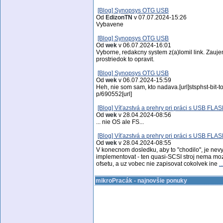
[Blog] Synopsys OTG USB
Od
EdizonTN
v 07.07.2024-15:26
Vybavene
[Blog] Synopsys OTG USB
Od
wek
v 06.07.2024-16:01
Vyborne, redakcny system z(a)lomil link. Zauj
prostriedok to opravit.
[Blog] Synopsys OTG USB
Od
wek
v 06.07.2024-15:59
Heh, nie som sam, kto nadava.[url]stsphst-bit-to-b
p/690552[url]
[Blog] Víťazstvá a prehry pri práci s USB FLA
Od
wek
v 28.04.2024-08:56
... nie OS ale FS...
[Blog] Víťazstvá a prehry pri práci s USB FLA
Od
wek
v 28.04.2024-08:55
V konecnom dosledku, aby to "chodilo", je nevy
implementovat - ten quasi-SCSI stroj nema moz
ofsetu, a uz vobec nie zapisovat cokolvek ine
..
mikroPracák - najnovšie ponuky