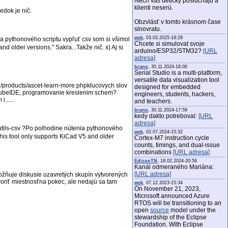
Nech vás detičky poslúchajú a
klienti neserú.
edok je nič.
Obzvlásť v tomto krásnom čase
slnovratu.
wek
, 03.03.2025-19:29
a pythonového scriptu vypľuť csv som si všimol
Chcete si simulovat svoje
nd older versions." Sakra...Takže nič. x) Aj si
arduino/ESP32/STM32?
[URL
adresa]
brano
, 30.11.2024-18:00
Serial Studio is a multi-platform,
versatile data visualization tool
products/ascet-learn-more.phpklucovych slov
designed for embedded
 CubeIDE, programovanie kreslenim schem?
engineers, students, hackers,
......
and teachers.
brano
, 30.11.2024-17:59
kedy dakto potreboval:
[URL
adresa]
utils-csv ?Po polhodine nútenia pythonového
wek
, 02.07.2024-15:32
This tool only supports KiCad V5 and older
Cortex-M7 instruction cycle
counts, timings, and dual-issue
combinations
[URL adresa]
EdizonTN
, 18.02.2024-20:58
Kanál odmeraného Mariána:
[URL adresa]
ožňuje diskusie uzavretých skupín vytvorených
tvoriť miestnosťna pokec, ale nedajú sa tam
wek
, 07.12.2023-15:34
On November 21, 2023,
Microsoft announced Azure
RTOS will be transitioning to an
open
source
model under the
stewardship of the Eclipse
Foundation. With Eclipse