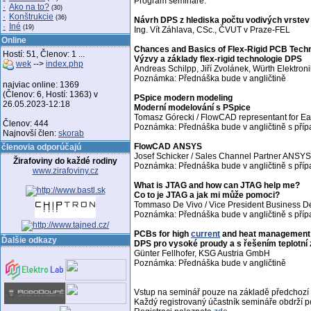
Program semináře:
·
Ako na to?
(30)
·
Konštrukcie
(36)
Návrh DPS z hlediska počtu vodivých vrstev
·
Iné
(19)
Ing. Vít Záhlava, CSc., ČVUT v Praze-FEL
Online
Chances and Basics of Flex-Rigid PCB Tech
Hostí: 51, Členov: 1 ...
Výzvy a základy flex-rigid technologie DPS
wek
-->
index.php
Andreas Schilpp, Jiří Zvolánek, Würth Elektr
Poznámka: Přednáška bude v angličtině
najviac online: 1369
(Členov: 6, Hostí: 1363) v
PSpice modern modeling
26.05.2023-12:18
Moderní modelování s PSpice
Tomasz Górecki / FlowCAD representant for Ea
Členov: 444
Poznámka: Přednáška bude v angličtině s pří
Najnovší člen:
skorab
FlowCAD ANSYS
členovia odporúčajú
Josef Schicker / Sales Channel Partner ANSY
Žirafoviny do každé rodiny
Poznámka: Přednáška bude v angličtině s pří
www.zirafoviny.cz
What is JTAG and how can JTAG help me?
Co to je JTAG a jak mi může pomoci?
Tommaso De Vivo / Vice President Business
Poznámka: Přednáška bude v angličtině s pří
PCBs for high
current
and heat management
Ďalšie odkazy
DPS pro vysoké proudy a s řešením teplotní 
Günter Fellhofer, KSG Austria GmbH
Poznámka: Přednáška bude v angličtině
Vstup na seminář pouze na základě předchozí r
Každý registrovaný účastník semináře obdrží p