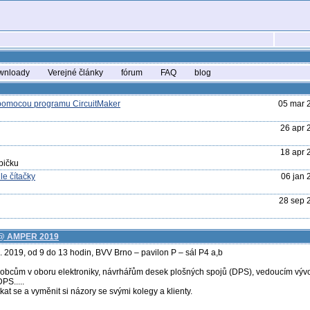
wnloady
Verejné články
fórum
FAQ
blog
 pomocou programu CircuitMaker
05 mar 
26 apr 
18 apr 
bičku
e čítačky
06 jan 
28 sep 
h @ AMPER 2019
2019, od 9 do 13 hodin, BVV Brno – pavilon P – sál P4 a,b
obcům v oboru elektroniky, návrhářům desek plošných spojů (DPS), vedoucím vývoj
PS.....
kat se a vyměnit si názory se svými kolegy a klienty.