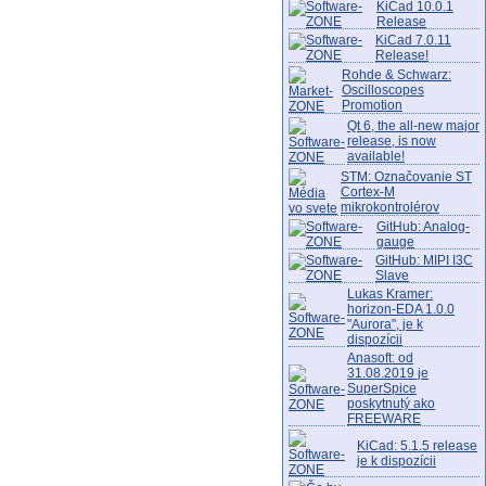
KiCad 10.0.1
Release
RetroM
04.2021
KiCad 7.0.11
Release!
UrJTA
03.2021
Rohde & Schwarz:
Universal JTAG
Oscilloscopes
Version 2021.
Promotion
02
Qt 6, the all-new major
release, is now
available!
STM: Označovanie ST
Analog Dialogue - Vol.55 Jan. 2021
01.2021
Cortex-M
mikrokontrolérov
GitHub: Analog-
gauge
GitHub: MIPI I3C
Slave
Lukas Kramer:
horizon-EDA 1.0.0
"Aurora", je k
dispozícii
Anasoft: od
31.08.2019 je
SuperSpice
poskytnutý ako
FREEWARE
KiCad: 5.1.5 release
je k dispozícii