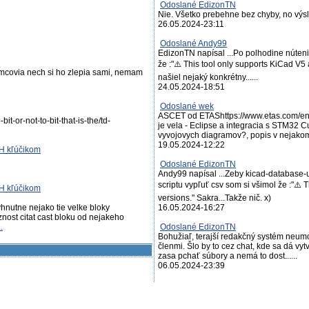
Odoslané EdizonTN
Nie. Všetko prebehne bez chyby, no výsl
26.05.2024-23:11
Odoslané Andy99
EdizonTN napísal ...Po polhodine núteni
že :"⚠️ This tool only supports KiCad V5 a
emcovia nech si ho zlepia sami, nemam
našiel nejaký konkrétny......
24.05.2024-18:51
Odoslané wek
ASCET od ETAShttps://www.etas.com/en/
it-or-not-to-bit-that-is-the/td-
je vela - Eclipse a integracia s STM32
vyvojovych diagramov?, popis v nejakom i
19.05.2024-12:22
SH kľúčikom
Odoslané EdizonTN
Andy99 napísal ...Zeby kicad-database-
scriptu vypľuť csv som si všimol že :"⚠️ 
SH kľúčikom
versions." Sakra...Takže nič. x)
hnutne nejako tie velke bloky
16.05.2024-16:27
nost citat cast bloku od nejakeho
..
Odoslané EdizonTN
Bohužiaľ, terajší redakčný systém neum
členmi. Šlo by to cez chat, kde sa dá vy
zasa pchať súbory a nemá to dost......
06.05.2024-23:39