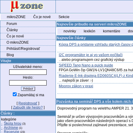
mikroZONE
Čo je nové
Sekcie
Forum
Najnovšie pribudlo na serveri mikroZONE
Články
novinky
lexikón
komentáre
do
Čo je nové
Najnovšie články
O mikroZONE
Kópia DPS a pridanie vzhľadu starých časov
Prihlásiť/Registrovať
Blog
I2C programátor je aj vo vašom počítači
.. alebo programujem cez grafický výstup
Vitajte
SiPEED Tang Nano a quick guide
Užívatelské meno:
FPGA GoWin čip GW1N-LV1QN48C6/I5 za hu
Riadenie E-Ink displeja ED060SC4(LF) z Kindl
Heslo:
... najlepší je záver :-)
Moorov zákon v praxi
Zapamätaj si ma
Pozvánka na seminář DPS a vše kolem nic
[
Registrovať
]
[
Zabudli ste heslo?
]
Doprovodný program na veletrhu AMPER 21. 3. 
Články :
Seminář je určen vývojovým pracovníkům a výr
kategórie
jako všem pracovníkům následných operací s D
·
Škola hrou
(3)
Přijďte si poslechnout zajímavé prezentace, set
·
Archívne
(1)
·
Recenzie
(23)