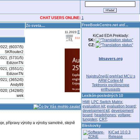
CHAT USERS ONLINE:
1
FreeBookCentre.net atď...
Zo sveta....
Elsevier má jesennú akciu - 25% na k
11.2023
KiCad EDA Preklady:
SK:
CZ:
2022; (6037/5)
SKRouter2
2021; (5731/5)
bitsavers.org
EdizonTN
2021; (3551/1)
EdizonTN
Najstručnejší prehľad MCU s
2021; (3652/0)
ARM Cortex-M
Andy99
Tektronix oscilloscope
enthusiasts
2020; (3428/0)
wek
Lexikón-posledných 10
HMI
;
LPC Switch Matrix
;
evaluation kit
;
evaluation board
;
development kit
;
development
board
;
headphones
;
voltage
;
tungsten
;
CRT
;
e, přípravy výroby a výroby samotné, stejně
Bleskovky
KiCad 10.0.3
Release