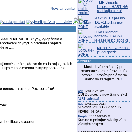
TME: Zmeňte
konektor HARTING
Novšia novinka
a získajte cenu!
NXP: MCUXpresso
IDE v11.0.1 is now
available
Lukas Kramer:
horizon-EDA 0.9.0
ladu v KiCad 10 - chyby, vylepšenia a
release je k dispozícii
 reportovaní chyby:Do predmetu napíšte
e je......
KiCad: 5.1.4 release
je k dispozícii
Kecátko
jímavé kanále, kde sa dá čo-to nájsť, tak ich
Musíte byť prihlásený pre
.: https://t.me/schematicslaptopBooks PDF
zasielanie komentárov na túto
stránku - prosím prihláste sa
alebo sa zaregistrujte
tu
sit o pomoc na uzone. Pochopiteľne!
wek
, 12.01.2026-18:57
CUI Devices is now Same Sky!
[URL adresa]
wek
, 05.01.2026-10:13
uzone.
Nuvoton M2L31 - 64 to 512
Kbytes ReRAM
Torgeir
, 24.12.2025-23:50
Krásne a pokojné sviatky vám
mbol library exporter
všetkým prajem