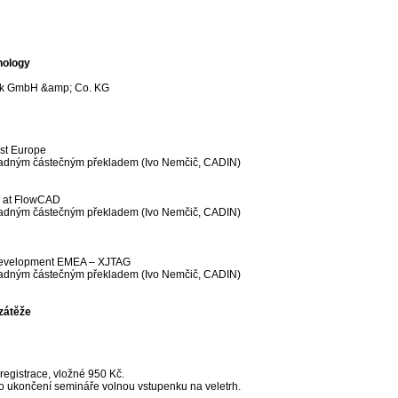
nology
onik GmbH &amp; Co. KG
st Europe
padným částečným překladem (Ivo Nemčič, CADIN)
S at FlowCAD
padným částečným překladem (Ivo Nemčič, CADIN)
 Development EMEA – XJTAG
padným částečným překladem (Ivo Nemčič, CADIN)
zátěže
egistrace, vložné 950 Kč.
o ukončení semináře volnou vstupenku na veletrh.