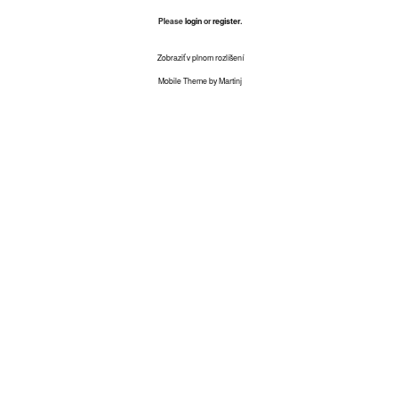
Please
login
or
register
.
Zobraziť v plnom rozlíšení
Mobile Theme by Martinj