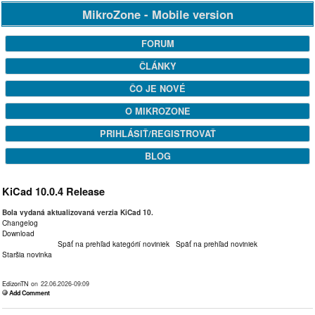
MikroZone - Mobile version
FORUM
ČLÁNKY
ČO JE NOVÉ
O MIKROZONE
PRIHLÁSIŤ/REGISTROVAŤ
BLOG
KiCad 10.0.4 Release
Bola vydaná aktualizovaná verzia KiCad 10.
Changelog
Download
Späť na prehľad kategórií noviniek
Späť na prehľad noviniek
Staršia novinka
EdizonTN
on 22.06.2026-09:09
Add Comment