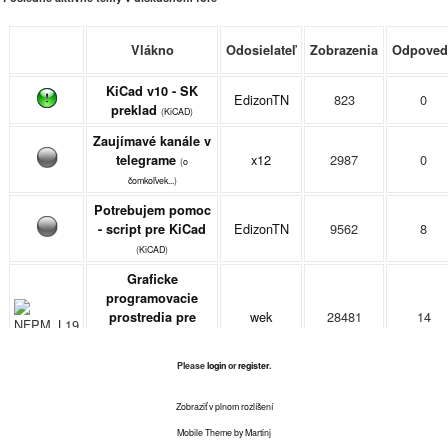
Vlákno
Odosielateľ
Zobrazenia
Odpoved
KiCad v10 - SK
EdizonTN
823
0
preklad
(
KiCAD
)
Zaujímavé kanále v
x12
2987
0
telegrame
(
o
čomkoľvek...
)
Potrebujem pomoc
EdizonTN
9562
8
- script pre KiCad
(
KiCAD
)
Graficke
programovacie
wek
28481
14
prostredia pre
mikrokontrolery
(
Kompiléry, IDE,...
)
Please
login
or
register
.
Projekty na ktorých
mminar7
5930
2
pracujú členovia
Zobraziť v plnom rozlíšení
(
konštruktívne návrhy
)
Mobile Theme by Martinj