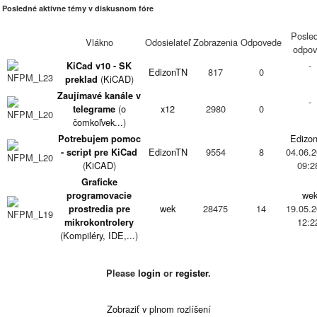
Posledné aktívne témy v diskusnom fóre
Posle
Vlákno
Odosielateľ
Zobrazenia
Odpovede
odpov
-
KiCad v10 - SK
EdizonTN
817
0
(
KiCAD
)
preklad
Zaujímavé kanále v
-
(
o
x12
2980
0
telegrame
čomkoľvek...
)
Edizo
Potrebujem pomoc
EdizonTN
9554
8
04.06.2
- script pre KiCad
(
KiCAD
)
09:2
Graficke
we
programovacie
wek
28475
14
19.05.2
prostredia pre
12:2
mikrokontrolery
(
Kompiléry, IDE,...
)
Projekty na ktorých
Edizo
pracujú členovia
mminar7
5926
2
06.05.2
Please
login
or
register
.
(
konštruktívne
23:3
návrhy
)
-
Zobraziť v plnom rozlíšení
Elecrow - PCB
EdizonTN
7911
0