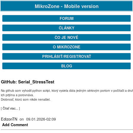
MikroZone - Mobile version
FORUM
ČLÁNKY
ČO JE NOVÉ
O MIKROZONE
PRIHLÁSIŤ/REGISTROVAŤ
BLOG
GitHub: Serial_StressTest
Na github som vyhodil python script, ktorý vysiela dáta jedným sériovým portom v počítači a dr
ich prijíma a porovnáva.
Drobnosť, ktorú som nikde nenašiel.
[
Čítať viac...
]
EdizonTN
on 09.01.2026-02:09
Add Comment