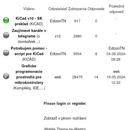
Posledná
Vlákno
Odosielateľ
Zobrazenia
Odpovede
odpoveď
-
KiCad v10 - SK
EdizonTN
817
0
(
KiCAD
)
preklad
Zaujímavé kanále v
-
(
o
x12
2980
0
telegrame
čomkoľvek...
)
EdizonTN
Potrebujem pomoc -
EdizonTN
9554
8
04.06.2024-
script pre KiCad
(
KiCAD
)
09:28
Graficke
wek
programovacie
wek
28475
14
19.05.2024-
prostredia pre
12:22
mikrokontrolery
(
Kompiléry, IDE,...
)
EdizonTN
Projekty na ktorých
mminar7
5926
2
06.05.2024-
pracujú členovia
Please
login
or
register
.
(
konštruktívne návrhy
)
23:39
-
Elecrow - PCB
EdizonTN
7911
0
(
služby
)
Zobraziť v plnom rozlíšení
EdizonTN
PBSpoj - PCB
Mobile Theme by Martinj
Michal313
11698
6
26.07.2023-