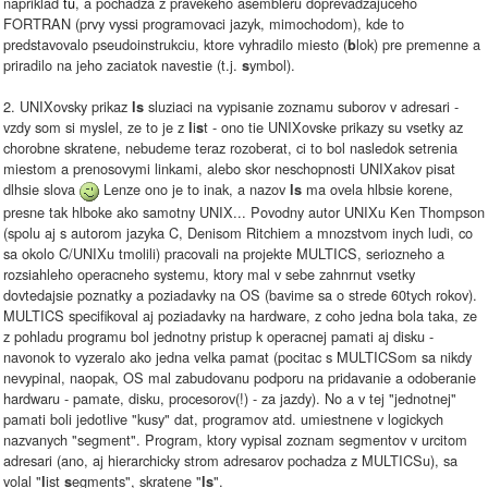
napriklad
tu
, a pochadza z pravekeho asembleru doprevadzajuceho
FORTRAN (prvy vyssi programovaci jazyk, mimochodom), kde to
predstavovalo pseudoinstrukciu, ktore vyhradilo miesto (
lok) pre premenne a
b
priradilo na jeho zaciatok navestie (t.j.
ymbol).
s
2. UNIXovsky prikaz
sluziaci na vypisanie zoznamu suborov v adresari -
ls
vzdy som si myslel, ze to je z
i
t - ono tie UNIXovske prikazy su vsetky az
l
s
chorobne skratene, nebudeme teraz rozoberat, ci to bol nasledok setrenia
miestom a prenosovymi linkami, alebo skor neschopnosti UNIXakov pisat
dlhsie slova
Lenze ono je to inak, a nazov
ma ovela hlbsie korene,
ls
presne tak hlboke ako samotny UNIX... Povodny autor UNIXu Ken Thompson
(spolu aj s autorom jazyka C, Denisom Ritchiem a mnozstvom inych ludi, co
sa okolo C/UNIXu tmolili) pracovali na projekte MULTICS, seriozneho a
rozsiahleho operacneho systemu, ktory mal v sebe zahnrnut vsetky
dovtedajsie poznatky a poziadavky na OS (bavime sa o strede 60tych rokov).
MULTICS specifikoval aj poziadavky na hardware, z coho jedna bola taka, ze
z pohladu programu bol jednotny pristup k operacnej pamati aj disku -
navonok to vyzeralo ako jedna velka pamat (pocitac s MULTICSom sa nikdy
nevypinal, naopak, OS mal zabudovanu podporu na pridavanie a odoberanie
hardwaru - pamate, disku, procesorov(!) - za jazdy). No a v tej "jednotnej"
pamati boli jedotlive "kusy" dat, programov atd. umiestnene v logickych
nazvanych "segment". Program, ktory vypisal zoznam segmentov v urcitom
adresari (ano, aj hierarchicky strom adresarov pochadza z MULTICSu), sa
volal "
ist
egments", skratene "
".
l
s
ls