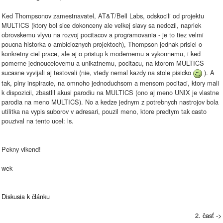
Ked Thompsonov zamestnavatel, AT&T/Bell Labs, odskocili od projektu
MULTICS (ktory bol sice dokonceny ale velkej slavy sa nedozil, napriek
obrovskemu vlyvu na rozvoj pocitacov a programovania - je to tiez velmi
poucna historka o ambicioznych projektoch), Thompson jednak prisiel o
konkretny ciel prace, ale aj o pristup k modernemu a vykonnemu, i ked
pomerne jednoucelovemu a unikatnemu, pocitacu, na ktorom MULTICS
sucasne vyvijali aj testovali (nie, vtedy nemal kazdy na stole pisicko
). A
tak, plny inspiracie, na omnoho jednoduchsom a mensom pocitaci, ktory mali
k dispozicii, zbastlil akusi parodiu na MULTICS (ono aj meno UNIX je vlastne
parodia na meno MULTICS). No a kedze jednym z potrebnych nastrojov bola
utilitka na vypis suborov v adresari, pouzil meno, ktore predtym tak casto
pouzival na tento ucel: ls.
Pekny vikend!
wek
Diskusia k článku
2. časť ->