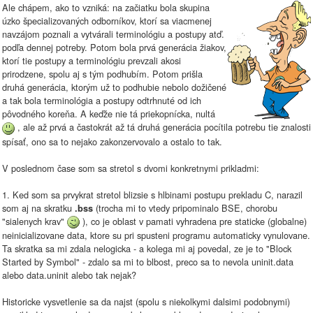
Ale chápem, ako to vzniká: na začiatku bola skupina
úzko špecializovaných odborníkov, ktorí sa viacmenej
navzájom poznali a vytvárali terminológiu a postupy atď.
podľa dennej potreby. Potom bola prvá generácia žiakov,
ktorí tie postupy a terminológiu prevzali akosi
prirodzene, spolu aj s tým podhubím. Potom prišla
druhá generácia, ktorým už to podhubie nebolo dožičené
a tak bola terminológia a postupy odtrhnuté od ich
pôvodného koreňa. A keďže nie tá priekopnícka, nultá
, ale až prvá a častokrát až tá druhá generácia pocítila potrebu tie znalosti
spísať, ono sa to nejako zakonzervovalo a ostalo to tak.
V poslednom čase som sa stretol s dvomi konkretnymi prikladmi:
1. Ked som sa prvykrat stretol blizsie s hlbinami postupu prekladu C, narazil
som aj na skratku
(trocha mi to vtedy pripominalo BSE, chorobu
.bss
"sialenych krav"
), co je oblast v pamati vyhradena pre staticke (globalne)
neinicializovane data, ktore su pri spusteni programu automaticky vynulovane.
Ta skratka sa mi zdala nelogicka - a kolega mi aj povedal, ze je to "Block
Started by Symbol" - zdalo sa mi to blbost, preco sa to nevola uninit.data
alebo data.uninit alebo tak nejak?
Historicke vysvetlenie sa da najst (spolu s niekolkymi dalsimi podobnymi)