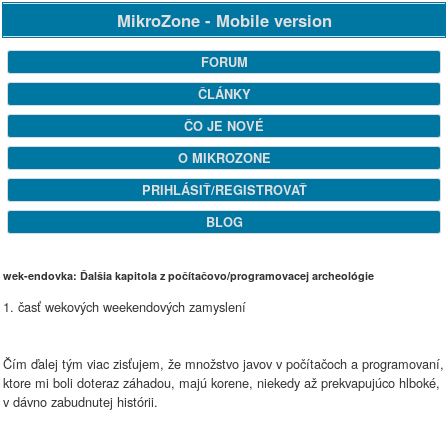
MikroZone - Mobile version
FORUM
ČLÁNKY
ČO JE NOVÉ
O MIKROZONE
PRIHLÁSIŤ/REGISTROVAŤ
BLOG
wek-endovka: Ďalšia kapitola z počítačovo/programovacej archeológie
1. časť wekových weekendových zamyslení
Čím ďalej tým viac zisťujem, že množstvo javov v počítačoch a programovaní,
ktore mi boli doteraz záhadou, majú korene, niekedy až prekvapujúco hlboké,
v dávno zabudnutej histórii.