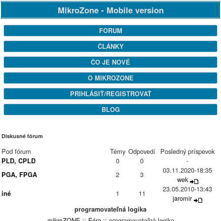
MikroZone - Mobile version
FORUM
ČLÁNKY
ČO JE NOVÉ
O MIKROZONE
PRIHLÁSIŤ/REGISTROVAŤ
BLOG
Diskusné fórum
Pod fórum
Témy
Odpovedí
Posledný príspevok
0
0
-
PLD, CPLD
03.11.2020-18:35
2
3
PGA, FPGA
wek
23.05.2010-13:43
1
11
iné
jaromir
programovateľná logika
mikroZONE
::
Fóra
:: programovateľná logika