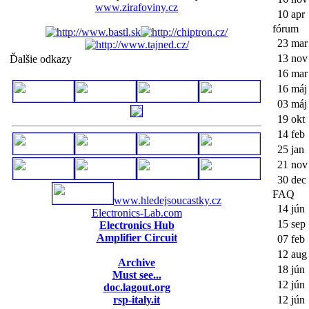
www.zirafoviny.cz
10 apr
fórum
23 mar
13 nov
Ďalšie odkazy
16 mar
16 máj
03 máj
19 okt
14 feb
25 jan
21 nov
30 dec
FAQ
www.hledejsoucastky.cz
14 jún
Electronics-Lab.com
15 sep
Electronics Hub
Amplifier Circuit
07 feb
12 aug
Archive
18 jún
Must see...
12 jún
doc.lagout.org
rsp-italy.it
12 jún