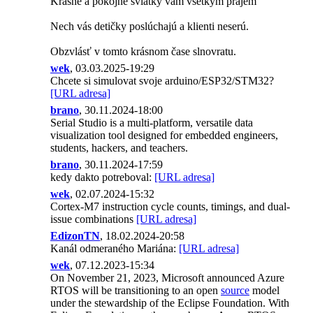
Krásne a pokojné sviatky vám všetkým prajem
Nech vás detičky poslúchajú a klienti neserú.
Obzvlásť v tomto krásnom čase slnovratu.
wek
, 03.03.2025-19:29
Chcete si simulovat svoje arduino/ESP32/STM32?
[URL adresa]
brano
, 30.11.2024-18:00
Serial Studio is a multi-platform, versatile data
visualization tool designed for embedded engineers,
students, hackers, and teachers.
brano
, 30.11.2024-17:59
kedy dakto potreboval:
[URL adresa]
wek
, 02.07.2024-15:32
Cortex-M7 instruction cycle counts, timings, and dual-
issue combinations
[URL adresa]
EdizonTN
, 18.02.2024-20:58
Kanál odmeraného Mariána:
[URL adresa]
wek
, 07.12.2023-15:34
On November 21, 2023, Microsoft announced Azure
RTOS will be transitioning to an open
source
model
under the stewardship of the Eclipse Foundation. With