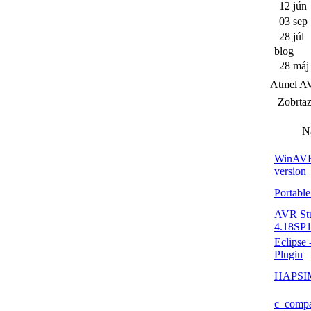
12 jún
03 sep
28 júl
blog
28 máj
Atmel A
Zobrtaz
N
WinAVR 
version
Portab
AVR St
4.18SP
Eclipse
Plugin
HAPSI
c_comp