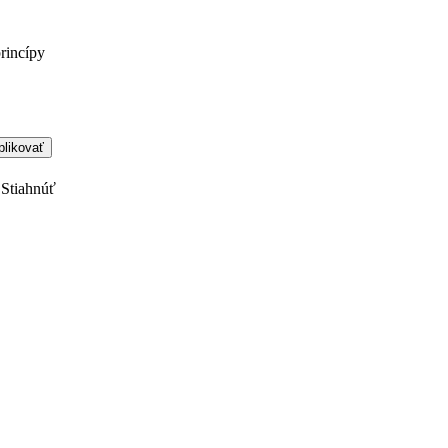
princípy
Stiahnúť