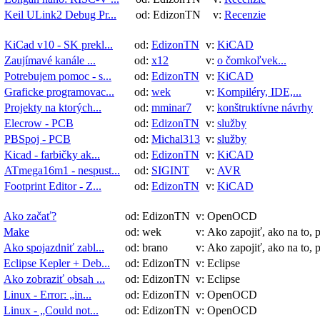
Keil ULink2 Debug Pr...
od: EdizonTN
v:
Recenzie
KiCad v10 - SK prekl...
od:
EdizonTN
v:
KiCAD
Zaujímavé kanále ...
od:
x12
v:
o čomkoľvek...
Potrebujem pomoc - s...
od:
EdizonTN
v:
KiCAD
Graficke programovac...
od:
wek
v:
Kompiléry, IDE,...
Projekty na ktorých...
od:
mminar7
v:
konštruktívne návrhy
Elecrow - PCB
od:
EdizonTN
v:
služby
PBSpoj - PCB
od:
Michal313
v:
služby
Kicad - farbičky ak...
od:
EdizonTN
v:
KiCAD
ATmega16m1 - nespust...
od:
SIGINT
v:
AVR
Footprint Editor - Z...
od:
EdizonTN
v:
KiCAD
Ako začať?
od: EdizonTN
v: OpenOCD
Make
od: wek
v: Ako zapojiť, ako na to, 
Ako spojazdniť zabl...
od: brano
v: Ako zapojiť, ako na to, 
Eclipse Kepler + Deb...
od: EdizonTN
v: Eclipse
Ako zobraziť obsah ...
od: EdizonTN
v: Eclipse
Linux - Error: „in...
od: EdizonTN
v: OpenOCD
Linux - „Could not...
od: EdizonTN
v: OpenOCD