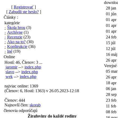
downlo
[
Registrovať
]
28 jan
[
Zabudli ste heslo?
]
01 jún
Články :
01 apr
kategórie
01 apr
·
Škola hrou
(3)
01 apr
·
Archívne
(1)
·
Recenzie
(23)
24 feb
·
Ako na to?
(30)
15 júl
·
Konštrukcie
(36)
12 júl
·
Iné
(19)
16 máj
Online
26 apr
Hostí: 46, Členov: 3 ...
Verejné
jaromir
-->
index.php
05 mar
slavo
-->
index.php
wek
-->
index.php
26 apr
18 apr
najviac online: 1369
06 jan
(Členov: 6, Hostí: 1363) v 26.05.2023-12:18
28 sep
Členov: 444
23 feb
Najnovší člen:
skorab
11 feb
členovia odporúčajú
08 feb
Žirafoviny do každé rodiny
16 nov