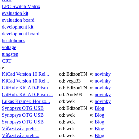
LPC Switch Matrix
evaluation kit
evaluation board
development kit
development board
headphones
voltage
tungsten
CRT
re
KiCad Version 10 Rel...
od: EdizonTN
v:
novinky
KiCad Version 10 Rel...
od: vega33
v:
novinky
GitHub: KiCAD-Prism ...
od: EdizonTN
v:
novinky
GitHub: KiCAD-Prism ...
od: Andy99
v:
novinky
Lukas Kramer: Horizo...
od: wek
v:
novinky
Synopsys OTG USB
od: EdizonTN
v:
Blog
Synopsys OTG USB
od: wek
v:
Blog
Synopsys OTG USB
od: wek
v:
Blog
Víťazstvá a prehr...
od: wek
v:
Blog
Víťazstvá a prehr...
od: wek
v:
Blog