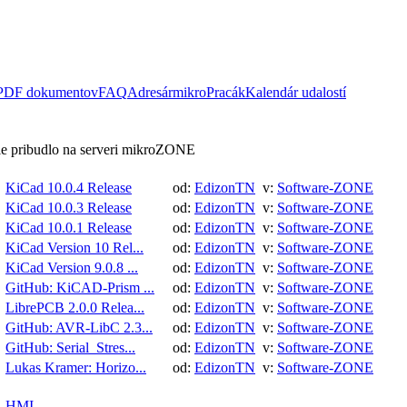
 PDF dokumentov
FAQ
Adresár
mikroPracák
Kalendár udalostí
e pribudlo na serveri mikroZONE
KiCad 10.0.4 Release
od:
EdizonTN
v:
Software-ZONE
KiCad 10.0.3 Release
od:
EdizonTN
v:
Software-ZONE
KiCad 10.0.1 Release
od:
EdizonTN
v:
Software-ZONE
KiCad Version 10 Rel...
od:
EdizonTN
v:
Software-ZONE
KiCad Version 9.0.8 ...
od:
EdizonTN
v:
Software-ZONE
GitHub: KiCAD-Prism ...
od:
EdizonTN
v:
Software-ZONE
LibrePCB 2.0.0 Relea...
od:
EdizonTN
v:
Software-ZONE
GitHub: AVR-LibC 2.3...
od:
EdizonTN
v:
Software-ZONE
GitHub: Serial_Stres...
od:
EdizonTN
v:
Software-ZONE
Lukas Kramer: Horizo...
od:
EdizonTN
v:
Software-ZONE
HMI