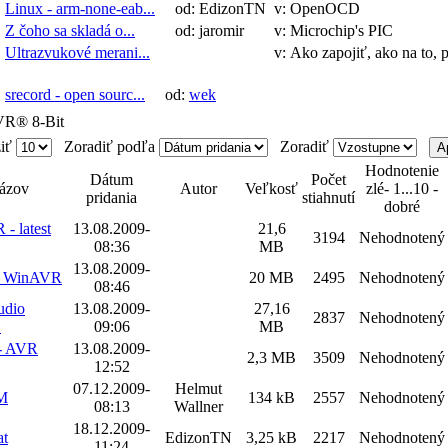
Linux - arm-none-eab...
od: EdizonTN
v: OpenOCD
Z čoho sa skladá o...
od: jaromir
v: Microchip's PIC
Ultrazvukové merani...
v: Ako zapojiť, ako na to, 
srecord - open sourc...
od:
wek
VR® 8-Bit
iť
Zoradiť podľa
Zoradiť
Hodnotenie
Dátum
Počet
ázov
Autor
Veľkosť
zlé- 1...10 -
pridania
stiahnutí
dobré
- latest
13.08.2009-
21,6
3194
Nehodnotený
08:36
MB
13.08.2009-
le WinAVR
20 MB
2495
Nehodnotený
08:46
udio
13.08.2009-
27,16
2837
Nehodnotený
1
09:06
MB
 - AVR
13.08.2009-
2,3 MB
3509
Nehodnotený
12:52
07.12.2009-
Helmut
M
134 kB
2557
Nehodnotený
08:13
Wallner
18.12.2009-
at
EdizonTN
3,25 kB
2217
Nehodnotený
11:24