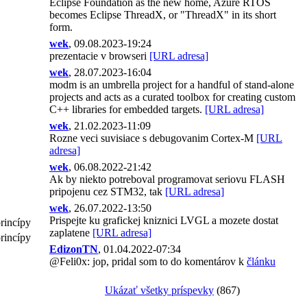
Eclipse Foundation as the new home, Azure RTOS
becomes Eclipse ThreadX, or "ThreadX" in its short
form.
wek
, 09.08.2023-19:24
prezentacie v browseri
[URL adresa]
wek
, 28.07.2023-16:04
modm is an umbrella project for a handful of stand-alone
projects and acts as a curated toolbox for creating custom
C++ libraries for embedded targets.
[URL adresa]
wek
, 21.02.2023-11:09
Rozne veci suvisiace s debugovanim Cortex-M
[URL
adresa]
wek
, 06.08.2022-21:42
Ak by niekto potreboval programovat seriovu FLASH
pripojenu cez STM32, tak
[URL adresa]
wek
, 26.07.2022-13:50
Prispejte ku grafickej kniznici LVGL a mozete dostat
princípy
zaplatene
[URL adresa]
princípy
EdizonTN
, 01.04.2022-07:34
@Feli0x: jop, pridal som to do komentárov k
článku
Ukázať všetky príspevky
(867)