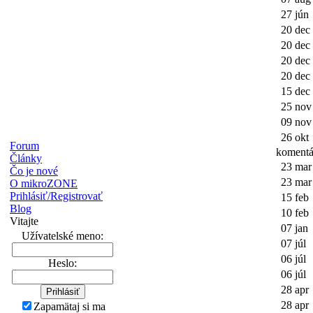
27 jún
20 dec
20 dec
20 dec
20 dec
15 dec
25 nov
09 nov
26 okt
Forum
komentá
Články
23 mar
Čo je nové
23 mar
O mikroZONE
Prihlásiť/Registrovať
15 feb
Blog
10 feb
Vitajte
07 jan
Užívatelské meno:
07 júl
06 júl
Heslo:
06 júl
28 apr
28 apr
Zapamätaj si ma