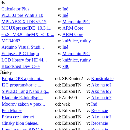
ady
Calculator Plus
v:
Iné
PL2303 pre Win8 a 10
v:
Iné
MPLAB® X IDE v5.15
v:
Microchip PIC
MCUXpressoIDE_10.3.1...
v:
ARM Core
en.STM32CubeMX_v5-0-...
v:
ARM Core
MC34063
v:
knižnice, rutiny
Arduino Visual Studi...
v:
Iné
Eclipse - PIC Plugin
v:
Microchip PIC
LCD library for HD44...
v:
knižnice, rutiny
Bloodshed Dev-C++
v:
x86
 články
Kópia DPS a pridani...
od: SKRouter2
v:
Konštrukcie
I2C programátor je ...
od: EdizonTN
v:
Ako na to?
SiPEED Tang Nano a q...
od: EdizonTN
v:
Ako na to?
Riadenie E-Ink displ...
od: Andy99
v:
Ako na to?
Moorov zákon v prax...
od: wek
v:
Iné
Pen Mouse
od: EdizonTN
v:
Recenzie
Práca cez internet
od: EdizonTN
v:
Ako na to?
Čínsky klon Saleae...
od: EdizonTN
v:
Recenzie
Longan nano: RISC-V ...
od: EdizonTN
v:
Recenzie