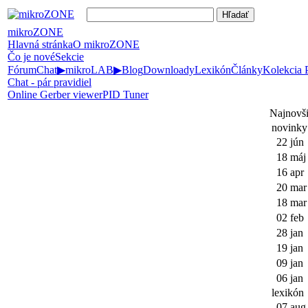
mikroZONE
Hlavná stránka
O mikroZONE
Čo je nové
Sekcie
Fórum
Chat
▶
mikroLAB
▶
Blog
Downloady
Lexikón
Články
Kolekcia
Chat - pár pravidiel
Online Gerber viewer
PID Tuner
Najnovši
novinky
22 jún
18 máj
16 apr
20 mar
18 mar
02 feb
28 jan
19 jan
09 jan
06 jan
lexikón
07 aug