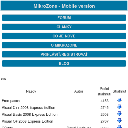
MikroZone - Mobile version
FORUM
ČLÁNKY
ČO JE NOVÉ
O MIKROZONE
PRIHLÁSIŤ/REGISTROVAŤ
BLOG
x86
Počet
Názov
Autor
Stiahnúť
stiahnutí
Free pascal
4158
Visual C++ 2008 Express Edition
2745
Visual Basic 2008 Express Edition
2603
Visual C# 2008 Express Edition
2767
CC386
David Lindauer
2287