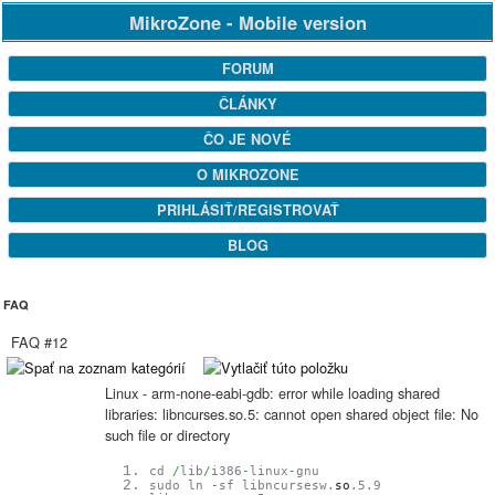
MikroZone - Mobile version
FORUM
ČLÁNKY
ČO JE NOVÉ
O MIKROZONE
PRIHLÁSIŤ/REGISTROVAŤ
BLOG
FAQ
FAQ #12
Linux - arm-none-eabi-gdb: error while loading shared
libraries: libncurses.so.5: cannot open shared object file: No
such file or directory
cd
/
lib
/
i386
-
linux
-
gnu
sudo ln
-
sf libncursesw.
so
.5.9