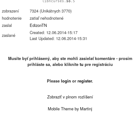
libncurses.
so
.5
zobrazení
7324 (Unikátnych 3770)
hodnotenie
zatiaľ nehodnotené
zaslal
EdizonTN
Created: 12.06.2014-15:17
zaslané
Last Updated: 12.06.2014-15:31
Musíte byť prihlásený, aby ste mohli zasielať komentáre - prosím
prihláste sa, alebo kliknite
tu
pre registráciu
Please
login
or
register
.
Zobraziť v plnom rozlíšení
Mobile Theme by Martinj