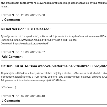
btw. trošku som zapracoval na slovenskom preklade (nie je dokončený) tak by ma zaujíma
názor...
EdizonTN
on 20.03.2026-15:00
2 Comments
KiCad Version 9.0.8 Released!
Aj keď je verzia 10 "na spadnutie", stále sa udržuje verzia 9 a to vydaním nového release
KiCad
Changelog:
https://www.kicad.org/blog/2026/03/KiCad-9.0.8-Release/
Download:
https://www.kicad.org/download/
EdizonTN
on 18.03.2026-19:57
Add Comment
GitHub: KiCAD-Prism webová platforma na vizualizáciu projekt
Ak pracujete s KiCadom v tíme, alebo zdieľate projekty s okolím, určite ste už riešili situáciu: ako
jednoducho zdieľať schémy a PCB návrhy bez toho, aby si každý musel inštalovať aplikáciu KiC
Tak presne na toto mieri open-
source
projekt KiCAD-Prism.
[
Čítať viac...
]
EdizonTN
on 02.02.2026-09:40
2 Comments