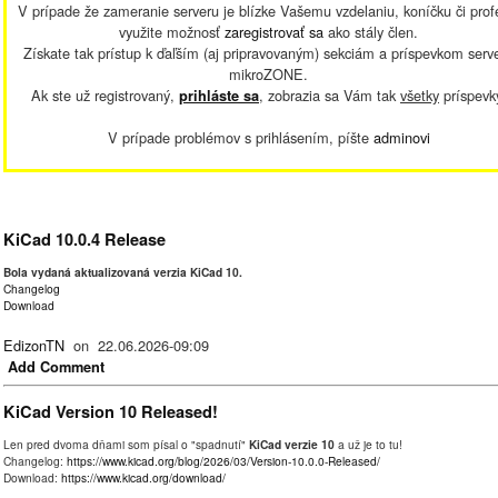
V prípade že zameranie serveru je blízke Vašemu vzdelaniu, koníčku či profe
využite možnosť
zaregistrovať sa
ako stály člen.
Získate tak prístup k ďaľším (aj pripravovaným) sekciám a príspevkom serv
mikroZONE.
Ak ste už registrovaný,
, zobrazia sa Vám tak
všetky
príspevk
prihláste sa
V prípade problémov s prihlásením, píšte
adminovi
KiCad 10.0.4 Release
Bola vydaná aktualizovaná verzia KiCad 10.
Changelog
Download
EdizonTN
on 22.06.2026-09:09
Add Comment
KiCad Version 10 Released!
Len pred dvoma dňami som písal o "spadnutí"
KiCad verzie 10
a už je to tu!
Changelog:
https://www.kicad.org/blog/2026/03/Version-10.0.0-Released/
Download:
https://www.kicad.org/download/