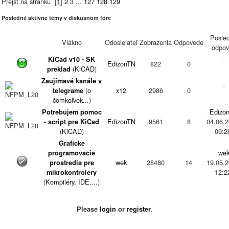
Prejsť na stránku
[
1
]
2
3
...
127
128
129
Posledné aktívne témy v diskusnom fóre
Posle
Vlákno
Odosielateľ
Zobrazenia
Odpovede
odpov
-
KiCad v10 - SK
EdizonTN
822
0
(
KiCAD
)
preklad
Zaujímavé kanále v
-
(
o
x12
2986
0
telegrame
čomkoľvek...
)
Edizo
Potrebujem pomoc
EdizonTN
9561
8
04.06.2
- script pre KiCad
(
KiCAD
)
09:2
Graficke
we
programovacie
wek
28480
14
19.05.2
prostredia pre
12:2
mikrokontrolery
(
Kompiléry, IDE,...
)
Projekty na ktorých
Edizo
pracujú členovia
mminar7
5929
2
06.05.2
Please
login
or
register
.
(
konštruktívne
23:3
návrhy
)