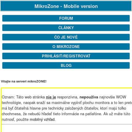
MikroZone - Mobile version
FORUM
ČLÁNKY
ČO JE NOVÉ
O MIKROZONE
PRIHLÁSIŤ/REGISTROVAŤ
BLOG
Vitajte na serveri mikroZONE!
Oznam: Táto web stránka
responzívna,
najnovšie WOW
nie je
nepoužíva
technológie, naopak snaží sa maximálne vyplniť plochu monitora a to len pret
má byť čitateľná hlavne pre technicky založených čitateľov, ktorí majú toľko
chochmesa, že nebudú hľadať tieto informácie na patlafóne. Ak už máte túto
nutnosť, použite
mobilný vzhľad
.