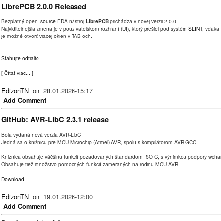
LibrePCB 2.0.0 Released
Bezplatný open-
source
EDA nástroj
LibrePCB
prichádza v novej verzii 2.0.0.
Najviditeľnejšia zmena je v používateľskom rozhraní (UI), ktorý prešiel pod systém
SLINT
, vďaka
je možné otvoriť viacej okien v TAB-och.
Sťahujte odtiaľto
[
Čítať viac...
]
EdizonTN
on 28.01.2026-15:17
Add Comment
GitHub: AVR-LibC 2.3.1 release
Bola vydaná nová verzia AVR-LibC
Jedná sa o knižnicu pre MCU Microchip (Atmel) AVR, spolu s kompilátorom AVR-GCC.
Knižnica obsahuje väčšinu funkcií požadovaných štandardom ISO C, s výnimkou podpory wchar
Obsahuje tiež množstvo pomocných funkcií zameraných na rodinu MCU AVR.
Download
EdizonTN
on 19.01.2026-12:00
Add Comment