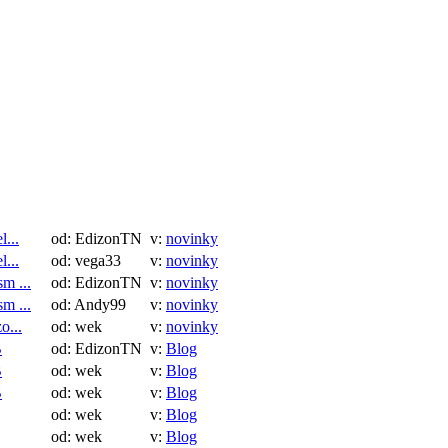
Retr
04.2021
UrJT
03.2021
Universal JT
...
od: EdizonTN
v:
novinky
Version 2021
...
od: vega33
v:
novinky
Anal
02.2021
m ...
od: EdizonTN
v:
novinky
m ...
od: Andy99
v:
novinky
o...
od: wek
v:
novinky
B
od: EdizonTN
v:
Blog
Anal
01.2021
B
od: wek
v:
Blog
B
od: wek
v:
Blog
od: wek
v:
Blog
od: wek
v:
Blog