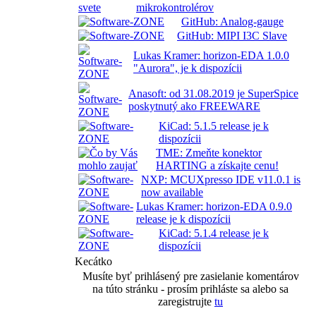
mikrokontrolérov
GitHub: Analog-gauge
GitHub: MIPI I3C Slave
Lukas Kramer: horizon-EDA 1.0.0
"Aurora", je k dispozícii
Anasoft: od 31.08.2019 je SuperSpice
poskytnutý ako FREEWARE
KiCad: 5.1.5 release je k
dispozícii
TME: Zmeňte konektor
HARTING a získajte cenu!
NXP: MCUXpresso IDE v11.0.1 is
now available
Lukas Kramer: horizon-EDA 0.9.0
release je k dispozícii
KiCad: 5.1.4 release je k
dispozícii
Kecátko
Musíte byť prihlásený pre zasielanie komentárov
na túto stránku - prosím prihláste sa alebo sa
zaregistrujte
tu