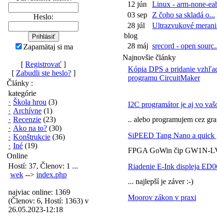
12 jún
Linux - arm-none-eab
03 sep
Z čoho sa skladá o...
Heslo:
28 júl
Ultrazvukové merani.
blog
28 máj
srecord - open sourc..
Zapamätaj si ma
Najnovšie články
[
Registrovať
]
Kópia DPS a pridanie vzhľa
[
Zabudli ste heslo?
]
programu CircuitMaker
Články :
kategórie
·
Škola hrou
(3)
I2C programátor je aj vo vaš
·
Archívne
(1)
·
Recenzie
(23)
.. alebo programujem cez gra
·
Ako na to?
(30)
SiPEED Tang Nano a quick 
·
Konštrukcie
(36)
·
Iné
(19)
FPGA GoWin čip GW1N-LV
Online
Hostí: 37, Členov: 1 ...
Riadenie E-Ink displeja ED
wek
-->
index.php
... najlepší je záver :-)
najviac online: 1369
Moorov zákon v praxi
(Členov: 6, Hostí: 1363) v
26.05.2023-12:18