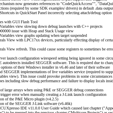
mechanism now generates references to "CodeQuickAccess"", "DataQu
tions (required by some SDK examples/ drivers) in default .data output
hortcuts in QuickStart Panel incorrectly selecting attach/debug option
ues with GUI Flash Tool
 Variables view slowing down debug launches with C++ projects
000000 issue with Heap and Stack Usage view
 Variables view graphs updating when target suspended
rals View with LPC17xx devices, particularly effecting display of certa
rals View refresh. This could cause some registers to sometimes be err
rver launch configuration wirespeed setting being ignored in some circ
E autodetects installed SEGGER software. This is required due to c
options of their Windows installer in v6.46 and later of their software
d SEGGER implementations of live variables service (required to suppo
riables view). This issue could provoke problems in some circumstance
es including slow debug performance and failure to display locals insid
ay of large arrays when using P&E or SEGGER debug connections
trigger error when manually creating a J-Link launch configuration
ion of the P&E Micro plugin (v4.2.5)
sion of the SEGGER J-Link software (v6.46k)
 MCUXpresso IDE v11.0.0 User Guide which caused last chapter ("App
s") to be merged into the previous chapter ("Multicore Projects") as se