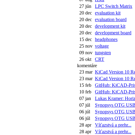
27 jún
LPC Switch Matrix
20 dec
evaluation kit
20 dec
evaluation board
20 dec
development kit
20 dec
development board
15 dec
headphones
25 nov
voltage
09 nov
tungsten
26 okt
CRT
komentáre
23 mar
KiCad Version 10 Rel
23 mar
KiCad Version 10 Rel
15 feb
GitHub: KiCAD-Pris
10 feb
GitHub: KiCAD-Pris
07 jan
Lukas Kramer: Horiz
07 júl
Synopsys OTG US
06 júl
Synopsys OTG US
06 júl
Synopsys OTG US
28 apr
Víťazstvá a prehr...
28 apr
Víťazstvá a prehr...