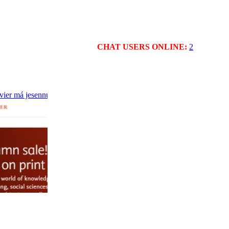
CHAT USERS ONLINE:
2
vier má jesennú akciu - 25% na knihy a e-knihy. https://shop.elsevier.