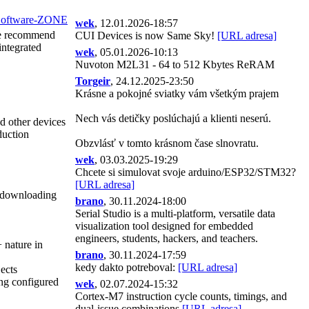
wek
, 12.01.2026-18:57
we recommend
CUI Devices is now Same Sky!
[URL adresa]
integrated
wek
, 05.01.2026-10:13
Nuvoton M2L31 - 64 to 512 Kbytes ReRAM
Torgeir
, 24.12.2025-23:50
Krásne a pokojné sviatky vám všetkým prajem
Nech vás detičky poslúchajú a klienti neserú.
 other devices
duction
Obzvlásť v tomto krásnom čase slnovratu.
wek
, 03.03.2025-19:29
Chcete si simulovat svoje arduino/ESP32/STM32?
[URL adresa]
r downloading
brano
, 30.11.2024-18:00
Serial Studio is a multi-platform, versatile data
visualization tool designed for embedded
engineers, students, hackers, and teachers.
 nature in
brano
, 30.11.2024-17:59
kedy dakto potreboval:
[URL adresa]
ects
ing configured
wek
, 02.07.2024-15:32
Cortex-M7 instruction cycle counts, timings, and
dual-issue combinations
[URL adresa]