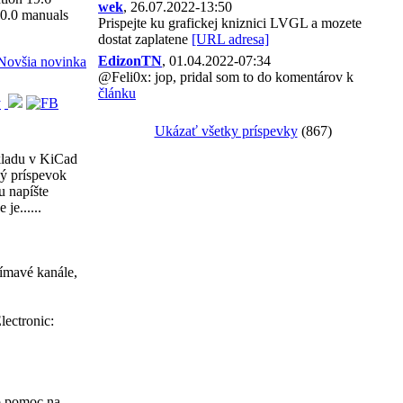
wek
, 26.07.2022-13:50
.0.0 manuals
Prispejte ku grafickej kniznici LVGL a mozete
dostat zaplatene
[URL adresa]
EdizonTN
, 01.04.2022-07:34
Novšia novinka
@Feli0x: jop, pridal som to do komentárov k
článku
Ukázať všetky príspevky
(867)
ladu v KiCad
vý príspevok
u napíšte
je......
ímavé kanále,
lectronic:
 o pomoc na