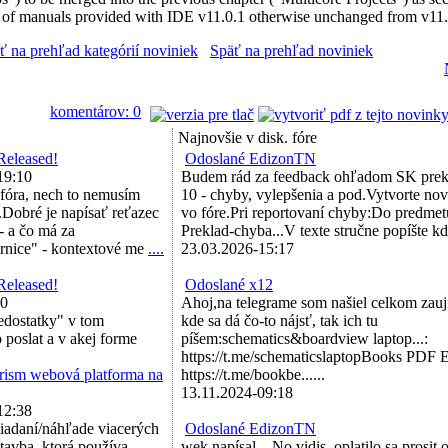
 of manuals provided with IDE v11.0.1 otherwise unchanged from v11
ť na prehľad kategórií noviniek
Späť na prehľad noviniek
komentárov: 0
Najnovšie v disk. fóre
Released!
Odoslané EdizonTN
19:10
Budem rád za feedback ohľadom SK prek
 fóra, nech to nemusím
10 - chyby, vylepšenia a pod.Vytvorte no
.Dobré je napísať reťazec
vo fóre.Pri reportovaní chyby:Do predmet
- a čo má za
Preklad-chyba...V texte stručne popíšte kde 
ernice" - kontextové me
....
23.03.2026-15:17
Released!
Odoslané x12
40
Ahoj,na telegrame som našiel celkom zauj
nedostatky" v tom
kde sa dá čo-to nájsť, tak ich tu
o poslat a v akej forme
píšem:schematics&boardview laptop...:
https://t.me/schematicslaptopBooks PDF E
ism webová platforma na
https://t.me/bookbe......
13.11.2024-09:18
12:38
liadaní/náhľade viacerých
Odoslané EdizonTN
stavba, ktorá používa
wek napísal ...No vidis, oplatilo sa prosit