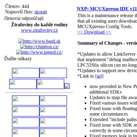
Členov: 444
NXP: MCUXpresso IDE v11.0.
Najnovší člen:
skorab
This is a maintenance release
členovia odporúčajú
that all existing users download
Žirafoviny do každé rodiny
MCUXpresso Config Tools.
www.zirafoviny.cz
>> Download <<
Summary of Changes - versio
*Updates to allow LinkServer
Ďalšie odkazy
that implement "debug mailbox
LPC55S6x silicon can no long
*Updates to support new devi
*Link to
[url]
now provided in New Pro
additional SDKs
Updates to map file awa
Fixed various issues wi
Fixed issue with floatin
some circumstances
Extended "include paths"
Fixed issue with SDK mu
correctly in some circum
Fixed memory leak in In