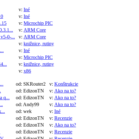
v:
Iné
10
v:
Iné
.15
v:
Microchip PIC
3.1...
v:
ARM Core
5-0-...
v:
ARM Core
v:
knižnice, rutiny
..
v:
Iné
v:
Microchip PIC
4...
v:
knižnice, rutiny
v:
x86
..
od: SKRouter2
v:
Konštrukcie
.
od: EdizonTN
v:
Ako na to?
 q...
od: EdizonTN
v:
Ako na to?
..
od: Andy99
v:
Ako na to?
...
od: wek
v:
Iné
od: EdizonTN
v:
Recenzie
od: EdizonTN
v:
Ako na to?
.
od: EdizonTN
v:
Recenzie
 ...
od: EdizonTN
v:
Recenzie