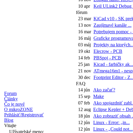
10 apr
Keil ULink2 Debug P
fórum
23 mar
KiCad v10 - SK prekl
13 nov
Zaujímavé kanále ...
16 mar
Potrebujem pomoc - s
16 máj
Graficke programova
03 máj
Projekty na ktorých..
19 okt
Elecrow - PCB
14 feb
PBSpoj - PCB
25 jan
Kicad - farbičky ak..
21 nov
ATmega16m1 - nespu
30 dec
Footprint Editor - Z..
FAQ
14 jún
Ako začať?
Forum
15 sep
Make
Články
07 feb
Ako spojazdniť zabl.
Čo je nové
O mikroZONE
12 aug
Eclipse Kepler + Deb
Prihlásiť/Registrovať
18 jún
Ako zobraziť obsah .
Blog
12 jún
Linux - Error: „in...
Vitajte
12 jún
Linux - „Could not...
Užívatelské meno: