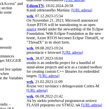
ickAccess" and
EdizonTN
, 18.02.2024-20:58
 section
Kanál odmeraného Mariána:
[URL adresa]
 in some
wek
, 07.12.2023-15:34
On November 21, 2023, Microsoft announced
Azure RTOS will be transitioning to an open
source
model under the stewardship of the Eclipse
Foundation. With Eclipse Foundation as the new
home, Azure RTOS becomes Eclipse ThreadX, or
in
"ThreadX" in its short form.
oneously
wek
, 09.08.2023-19:24
prezentacie v browseri
[URL adresa]
umstances
wek
, 28.07.2023-16:04
hanges SEGGER
modm is an umbrella project for a handful of
stand-alone projects and acts as a curated toolbox
rt live update
for creating custom C++ libraries for embedded
s when
targets.
[URL adresa]
e the Variables
wek
, 21.02.2023-11:09
Rozne veci suvisiace s debugovanim Cortex-M
[URL adresa]
wek
, 06.08.2022-21:42
Ak by niekto potreboval programovat seriovu
endix –
FLASH pripojenu cez STM32, tak
[URL adresa]
ction 19.6