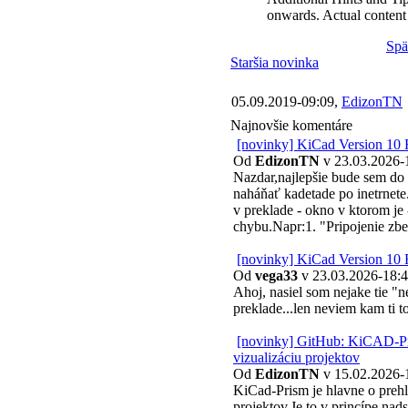
onwards. Actual content
Spä
Staršia novinka
05.09.2019-09:09,
EdizonTN
Najnovšie komentáre
[novinky] KiCad Version 10 
Od
EdizonTN
v 23.03.2026-
Nazdar,najlepšie bude sem do
naháňať kadetade po inetrnete
v preklade - okno v ktorom je 
chybu.Napr:1. "Pripojenie zb
[novinky] KiCad Version 10 
Od
vega33
v 23.03.2026-18:
Ahoj, nasiel som nejake tie "
preklade...len neviem kam ti t
[novinky] GitHub: KiCAD-Pr
vizualizáciu projektov
Od
EdizonTN
v 15.02.2026-
KiCad-Prism je hlavne o preh
projektov.Je to v princípe nad