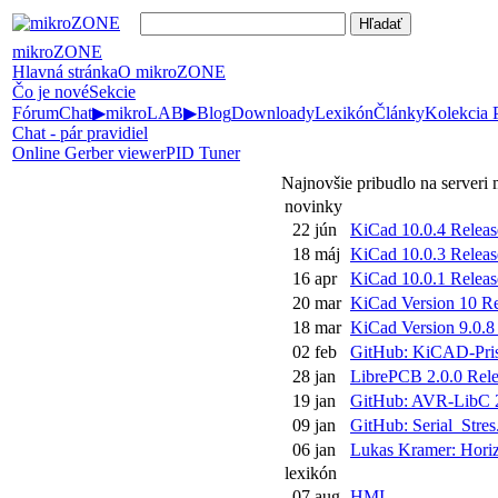
mikroZONE
Hlavná stránka
O mikroZONE
Čo je nové
Sekcie
Fórum
Chat
▶
mikroLAB
▶
Blog
Downloady
Lexikón
Články
Kolekcia
Chat - pár pravidiel
Online Gerber viewer
PID Tuner
Najnovšie pribudlo na server
novinky
22 jún
KiCad 10.0.4 Releas
18 máj
KiCad 10.0.3 Releas
16 apr
KiCad 10.0.1 Releas
20 mar
KiCad Version 10 Rel
18 mar
KiCad Version 9.0.8 
02 feb
GitHub: KiCAD-Pris
28 jan
LibrePCB 2.0.0 Rele
19 jan
GitHub: AVR-LibC 2
09 jan
GitHub: Serial_Stres.
06 jan
Lukas Kramer: Horiz
lexikón
07 aug
HMI