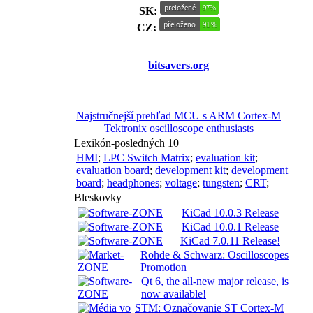
SK:
CZ:
bitsavers.org
Najstručnejší prehľad MCU s ARM Cortex-M
Tektronix oscilloscope enthusiasts
Lexikón-posledných 10
HMI
;
LPC Switch Matrix
;
evaluation kit
;
evaluation board
;
development kit
;
development
board
;
headphones
;
voltage
;
tungsten
;
CRT
;
Bleskovky
KiCad 10.0.3 Release
KiCad 10.0.1 Release
KiCad 7.0.11 Release!
Rohde & Schwarz: Oscilloscopes
Promotion
Qt 6, the all-new major release, is
now available!
STM: Označovanie ST Cortex-M