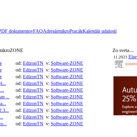
 PDF dokumentov
FAQ
Adresár
mikroPracák
Kalendár udalostí
i mikroZONE
Zo sveta....
Else
11.2023
e
od:
EdizonTN
v:
Software-ZONE
e
od:
EdizonTN
v:
Software-ZONE
e
od:
EdizonTN
v:
Software-ZONE
...
od:
EdizonTN
v:
Software-ZONE
...
od:
EdizonTN
v:
Software-ZONE
m ...
od:
EdizonTN
v:
Software-ZONE
a...
od:
EdizonTN
v:
Software-ZONE
.3...
od:
EdizonTN
v:
Software-ZONE
..
od:
EdizonTN
v:
Software-ZONE
o...
od:
EdizonTN
v:
Software-ZONE