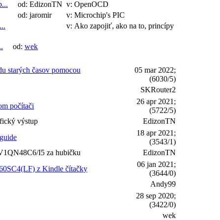
...
od: EdizonTN
v: OpenOCD
od: jaromir
v: Microchip's PIC
..
v: Ako zapojiť, ako na to, princípy
.
od:
wek
du starých časov pomocou
05 mar 2022;
(6030/5)
SKRouter2
26 apr 2021;
om počítači
(5722/5)
fický výstup
EdizonTN
18 apr 2021;
guide
(3543/1)
1QN48C6/I5 za hubičku
EdizonTN
06 jan 2021;
060SC4(LF) z Kindle čítačky
(3644/0)
Andy99
28 sep 2020;
(3422/0)
wek