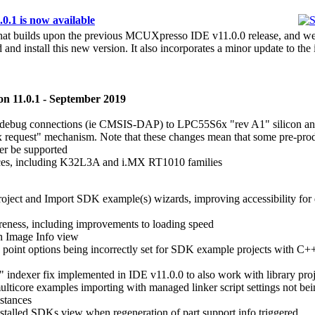
1 is now available
 that builds upon the previous MCUXpresso IDE v11.0.0 release, and 
 and install this new version. It also incorporates a minor update to the 
n 11.0.1 - September 2019
 debug connections (ie CMSIS-DAP) to LPC55S6x "rev A1" silicon and
 request" mechanism. Note that these changes mean that some pre-pro
er be supported
ces, including K32L3A and i.MX RT1010 families
ject and Import SDK example(s) wizards, improving accessibility fo
reness, including improvements to loading speed
th Image Info view
g point options being incorrectly set for SDK example projects with C++
 indexer fix implemented in IDE v11.0.0 to also work with library proj
lticore examples importing with managed linker script settings not be
stances
stalled SDKs view when regeneration of part support info triggered