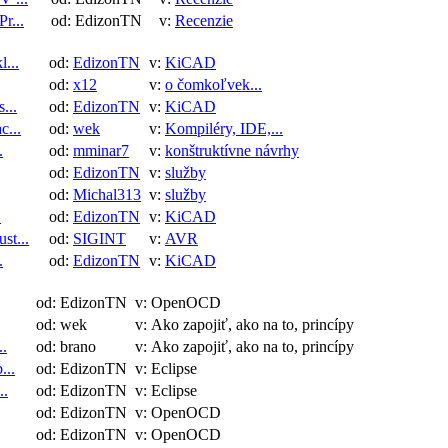
r...
od: EdizonTN
v:
Recenzie
...
od:
EdizonTN
v:
KiCAD
od:
x12
v:
o čomkoľvek...
...
od:
EdizonTN
v:
KiCAD
c...
od:
wek
v:
Kompiléry, IDE,...
.
od:
mminar7
v:
konštruktívne návrhy
od:
EdizonTN
v:
služby
od:
Michal313
v:
služby
.
od:
EdizonTN
v:
KiCAD
st...
od:
SIGINT
v:
AVR
.
od:
EdizonTN
v:
KiCAD
od: EdizonTN
v: OpenOCD
od: wek
v: Ako zapojiť, ako na to, princípy
..
od: brano
v: Ako zapojiť, ako na to, princípy
...
od: EdizonTN
v: Eclipse
..
od: EdizonTN
v: Eclipse
od: EdizonTN
v: OpenOCD
od: EdizonTN
v: OpenOCD