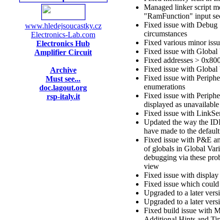
Managed linker script 
"RamFunction" input sec
Fixed issue with Debug S
www.hledejsoucastky.cz
circumstances
Electronics-Lab.com
Fixed various minor iss
Electronics Hub
Fixed issue with Global
Amplifier Circuit
Fixed addresses > 0x80
Fixed issue with Global
Archive
Fixed issue with Periphe
Must see...
enumerations
doc.lagout.org
Fixed issue with Periphe
rsp-italy.it
displayed as unavailable
Fixed issue with LinkSe
Updated the way the ID
have made to the default 
Fixed issue with P&E an
of globals in Global Va
debugging via these prob
view
Fixed issue with displ
Fixed issue which could 
Upgraded to a later vers
Upgraded to a later ver
Fixed build issue with
Additional Hints and Tip