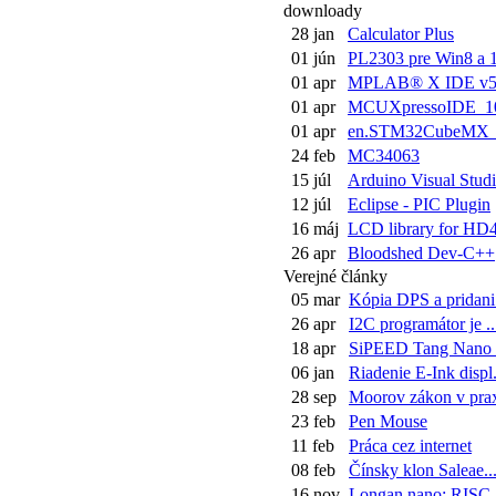
downloady
28 jan
Calculator Plus
01 jún
PL2303 pre Win8 a 
01 apr
MPLAB® X IDE v5
01 apr
MCUXpressoIDE_10.
01 apr
en.STM32CubeMX_v
24 feb
MC34063
15 júl
Arduino Visual Studi.
12 júl
Eclipse - PIC Plugin
16 máj
LCD library for HD4
26 apr
Bloodshed Dev-C++
Verejné články
05 mar
Kópia DPS a pridani.
26 apr
I2C programátor je ..
18 apr
SiPEED Tang Nano a
06 jan
Riadenie E-Ink displ.
28 sep
Moorov zákon v prax
23 feb
Pen Mouse
11 feb
Práca cez internet
08 feb
Čínsky klon Saleae..
16 nov
Longan nano: RISC-V