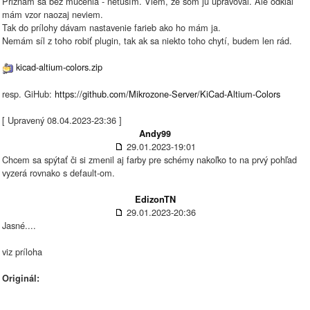
Priznám sa bez mučenia - netuším. Viem, že som ju upravoval. Ale odkiaľ
mám vzor naozaj neviem.
Tak do prílohy dávam nastavenie farieb ako ho mám ja.
Nemám síl z toho robiť plugin, tak ak sa niekto toho chytí, budem len rád.
kicad-altium-colors.zip
resp. GiHub:
https://github.com/Mikrozone-Server/KiCad-Altium-Colors
[ Upravený 08.04.2023-23:36 ]
Andy99
29.01.2023-19:01
Chcem sa spýtať či si zmenil aj farby pre schémy nakoľko to na prvý pohľad
vyzerá rovnako s default-om.
EdizonTN
29.01.2023-20:36
Jasné....
viz príloha
Originál: