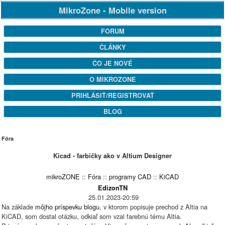
MikroZone - Mobile version
FORUM
ČLÁNKY
ČO JE NOVÉ
O MIKROZONE
PRIHLÁSIŤ/REGISTROVAŤ
BLOG
Fóra
Kicad - farbičky ako v Altium Designer
mikroZONE
::
Fóra
::
programy CAD
::
KiCAD
EdizonTN
25.01.2023-20:59
Na základe
môjho príspevku blogu
, v ktorom popisuje prechod z Altia na
KiCAD, som dostal otázku, odkiaľ som vzal farebnú tému Altia.