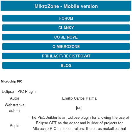
MikroZone - Mobile version
FORUM
ČLÁNKY
ČO JE NOVÉ
O MIKROZONE
PRIHLÁSIŤ/REGISTROVAŤ
BLOG
Microchip PIC
Eclipse - PIC Plugin
Autor
Emilio Carlos Palma
Webstránka
[url]
autora
The PicCBuilder is an Eclipse plugin for allowing the use of
Eclipse CDT as the editor and builder of projects for
Popis
Microchip PIC microcontrollers. It creates makefiles that