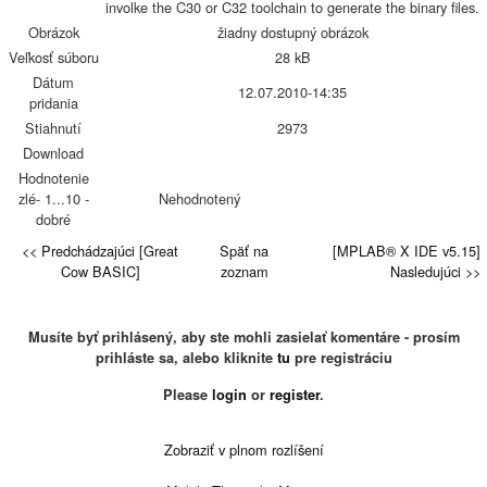
involke the C30 or C32 toolchain to generate the binary files.
Obrázok
žiadny dostupný obrázok
Veľkosť súboru
28 kB
Dátum
12.07.2010-14:35
pridania
Stiahnutí
2973
Download
Hodnotenie
zlé- 1...10 -
Nehodnotený
dobré
<< Predchádzajúci [Great
Späť na
[MPLAB® X IDE v5.15]
Cow BASIC]
zoznam
Nasledujúci >>
Musíte byť prihlásený, aby ste mohli zasielať komentáre - prosím
prihláste sa, alebo kliknite
tu
pre registráciu
Please
login
or
register
.
Zobraziť v plnom rozlíšení