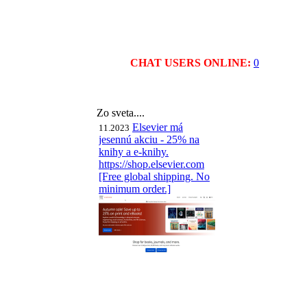
CHAT USERS ONLINE:
0
Zo sveta....
Elsevier má
11.2023
jesennú akciu - 25% na
knihy a e-knihy.
https://shop.elsevier.com
[Free global shipping. No
minimum order.]
RetroMagazine
04.2021
World #06-EN March
2021 - English edition
pdf here