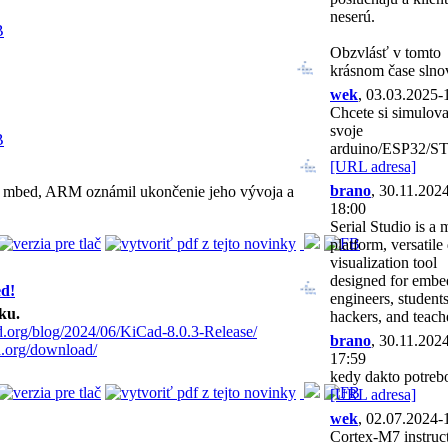
neserú.
Obzvlásť v tomto
krásnom čase slno
wek
, 03.03.2025-
Chcete si simulova
svoje
arduino/ESP32/S
[URL adresa]
brano
, 30.11.202
tu mbed, ARM oznámil ukončenie jeho vývoja a
18:00
Serial Studio is a m
platform, versatile
visualization tool
designed for emb
ed!
engineers, students
ku.
hackers, and teach
d.org/blog/2024/06/KiCad-8.0.3-Release/
brano
, 30.11.202
d.org/download/
17:59
kedy dakto potreb
[URL adresa]
wek
, 02.07.2024-
Cortex-M7 instruc