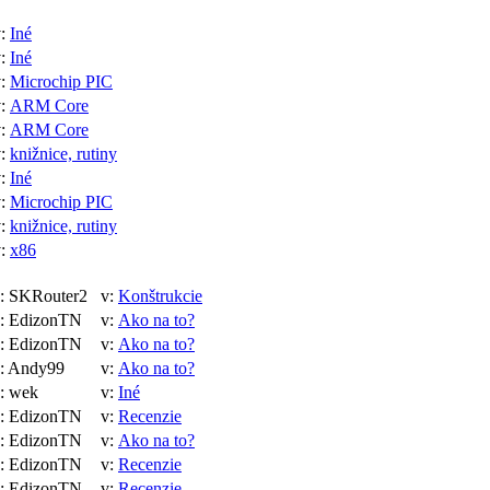
v:
Iné
v:
Iné
v:
Microchip PIC
v:
ARM Core
v:
ARM Core
v:
knižnice, rutiny
v:
Iné
v:
Microchip PIC
v:
knižnice, rutiny
v:
x86
 SKRouter2
v:
Konštrukcie
 EdizonTN
v:
Ako na to?
 EdizonTN
v:
Ako na to?
 Andy99
v:
Ako na to?
: wek
v:
Iné
 EdizonTN
v:
Recenzie
 EdizonTN
v:
Ako na to?
 EdizonTN
v:
Recenzie
 EdizonTN
v:
Recenzie