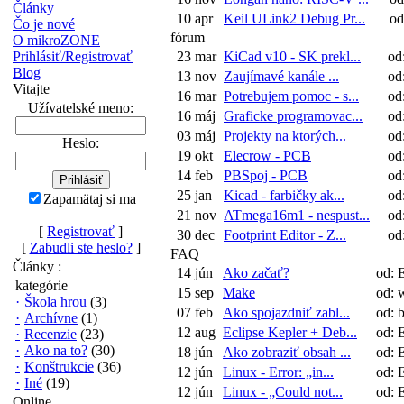
Články
10 apr
Keil ULink2 Debug Pr...
od:
Čo je nové
fórum
O mikroZONE
Prihlásiť/Registrovať
23 mar
KiCad v10 - SK prekl...
od
Blog
13 nov
Zaujímavé kanále ...
od
Vitajte
16 mar
Potrebujem pomoc - s...
od
Užívatelské meno:
16 máj
Graficke programovac...
od
03 máj
Projekty na ktorých...
od
Heslo:
19 okt
Elecrow - PCB
od
14 feb
PBSpoj - PCB
od
25 jan
Kicad - farbičky ak...
od
Zapamätaj si ma
21 nov
ATmega16m1 - nespust...
od
[
Registrovať
]
30 dec
Footprint Editor - Z...
od
[
Zabudli ste heslo?
]
FAQ
Články :
14 jún
Ako začať?
od: 
kategórie
15 sep
Make
od: 
·
Škola hrou
(3)
07 feb
Ako spojazdniť zabl...
od: b
·
Archívne
(1)
12 aug
Eclipse Kepler + Deb...
od: 
·
Recenzie
(23)
·
Ako na to?
(30)
18 jún
Ako zobraziť obsah ...
od: 
·
Konštrukcie
(36)
12 jún
Linux - Error: „in...
od: 
·
Iné
(19)
12 jún
Linux - „Could not...
od: 
Online