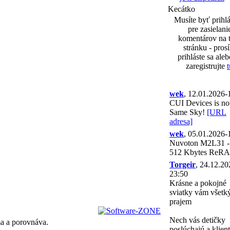
Kecátko
Musíte byť prihl
pre zasielani
komentárov na 
stránku - pros
prihláste sa aleb
zaregistrujte
t
wek
, 12.01.2026-
CUI Devices is n
Same Sky!
[URL
adresa]
wek
, 05.01.2026-
Nuvoton M2L31 - 
512 Kbytes ReR
Torgeir
, 24.12.20
23:50
Krásne a pokojné
sviatky vám všet
prajem
Nech vás detičky
ma a porovnáva.
poslúchajú a klient