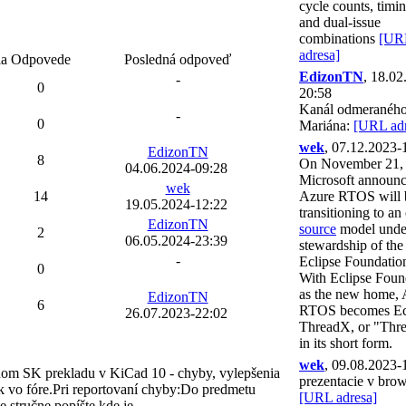
cycle counts, timin
and dual-issue
combinations
[UR
adresa]
ia
Odpovede
Posledná odpoveď
EdizonTN
, 18.02
-
0
20:58
Kanál odmeranéh
-
0
Mariána:
[URL adr
wek
, 07.12.2023-
EdizonTN
8
On November 21,
04.06.2024-09:28
Microsoft announ
wek
14
Azure RTOS will 
19.05.2024-12:22
transitioning to an
EdizonTN
source
model unde
2
06.05.2024-23:39
stewardship of the
-
Eclipse Foundatio
0
With Eclipse Foun
as the new home, 
EdizonTN
6
RTOS becomes Ec
26.07.2023-22:02
ThreadX, or "Thr
EdizonTN
2
in its short form.
29.01.2023-20:36
wek
, 09.08.2023-
ViliamBosko
om SK prekladu v KiCad 10 - chyby, vylepšenia
4
prezentacie v brow
11.01.2023-11:41
k vo fóre.Pri reportovaní chyby:Do predmetu
[URL adresa]
 stručne popíšte kde je......
EdizonTN