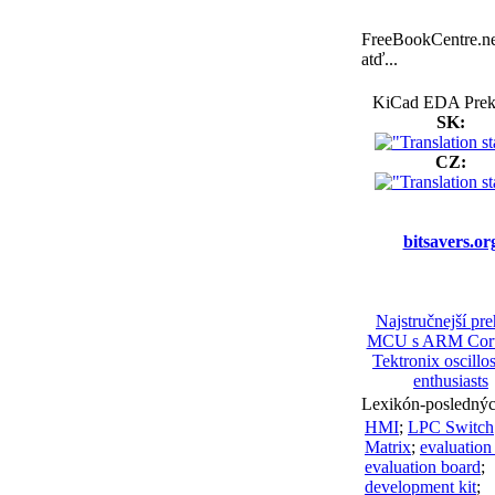
UrJTAG: new
03.2021
release - 2021.03
FreeBookCentre.ne
Universal JTAG library,
atď...
server and tools -
UrJTAG
:
KiCad EDA Prek
Version 2021.03 of urjtag
SK:
has just been released.
Download here
.
CZ:
Analog Dialogue -
02.2021
Vol.55 Feb. 2021
Analog Dialogue -
01.2021
bitsavers.or
Vol.55 Jan. 2021
Najstručnejší pr
MCU s ARM Cor
Tektronix oscillo
enthusiasts
Lexikón-posledný
HMI
;
LPC Switch
Matrix
;
evaluation 
evaluation board
;
development kit
;