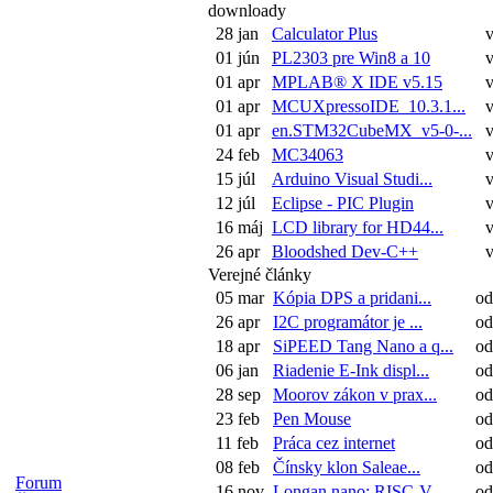
downloady
28 jan
Calculator Plus
01 jún
PL2303 pre Win8 a 10
01 apr
MPLAB® X IDE v5.15
01 apr
MCUXpressoIDE_10.3.1...
01 apr
en.STM32CubeMX_v5-0-...
24 feb
MC34063
15 júl
Arduino Visual Studi...
12 júl
Eclipse - PIC Plugin
16 máj
LCD library for HD44...
26 apr
Bloodshed Dev-C++
Verejné články
05 mar
Kópia DPS a pridani...
od:
26 apr
I2C programátor je ...
od:
18 apr
SiPEED Tang Nano a q...
od:
06 jan
Riadenie E-Ink displ...
od:
28 sep
Moorov zákon v prax...
od
23 feb
Pen Mouse
od:
11 feb
Práca cez internet
od:
08 feb
Čínsky klon Saleae...
od:
Forum
16 nov
Longan nano: RISC-V ...
od: