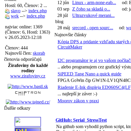
12 jún
Linux - arm-none-eab...
od: 
Hostí: 60, Členov: 2 ...
03 sep
Z čoho sa skladá o...
od: j
slavo
-->
index.php
28 júl
Ultrazvukové merani...
wek
-->
index.php
blog
najviac online: 1369
28 máj
srecord - open sourc...
od:
w
(Členov: 6, Hostí: 1363)
Najnovšie články
v 26.05.2023-12:18
Kópia DPS a pridanie vzhľadu starýc
CircuitMaker
Členov: 444
Najnovší člen:
skorab
členovia odporúčajú
I2C programátor je aj vo vašom počítač
Žirafoviny do každé
.. alebo programujem cez grafický výst
rodiny
SiPEED Tang Nano a quick guide
www.zirafoviny.cz
FPGA GoWin čip GW1N-LV1QN48C6/I
Riadenie E-Ink displeja ED060SC4(LF)
... najlepší je záver :-)
Moorov zákon v praxi
Ďalšie odkazy
GitHub: Serial_StressTest
Na github som vyhodil python script, kt