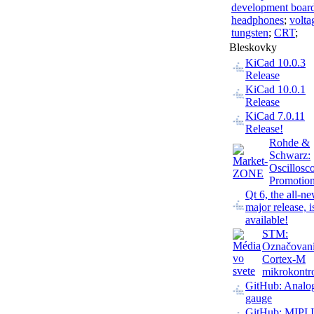
development boar
headphones
;
volta
tungsten
;
CRT
;
Bleskovky
KiCad 10.0.3
Release
KiCad 10.0.1
Release
KiCad 7.0.11
Release!
Rohde &
Schwarz:
Oscillosc
Promotio
Qt 6, the all-n
major release, 
available!
STM:
Označovan
Cortex-M
mikrokontr
GitHub: Analo
gauge
GitHub: MIPI 