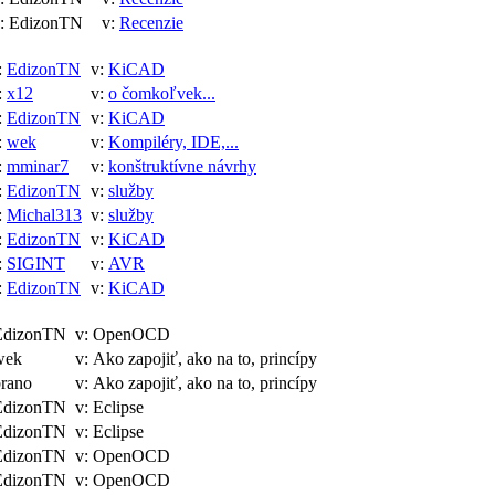
 EdizonTN
v:
Recenzie
:
EdizonTN
v:
KiCAD
:
x12
v:
o čomkoľvek...
:
EdizonTN
v:
KiCAD
:
wek
v:
Kompiléry, IDE,...
:
mminar7
v:
konštruktívne návrhy
:
EdizonTN
v:
služby
:
Michal313
v:
služby
:
EdizonTN
v:
KiCAD
:
SIGINT
v:
AVR
:
EdizonTN
v:
KiCAD
EdizonTN
v: OpenOCD
wek
v: Ako zapojiť, ako na to, princípy
rano
v: Ako zapojiť, ako na to, princípy
EdizonTN
v: Eclipse
EdizonTN
v: Eclipse
EdizonTN
v: OpenOCD
EdizonTN
v: OpenOCD