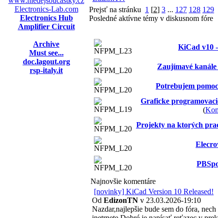
www.hledejsoucastky.cz
Electronics-Lab.com
Prejsť na stránku
1
[
2
]
3
...
127
128
129
Electronics Hub
Posledné aktívne témy v diskusnom fóre
Amplifier Circuit
Archive
KiCad v10 -
Must see...
doc.lagout.org
Zaujímavé kanále 
rsp-italy.it
Potrebujem pomoc 
Graficke programovacie
(
Komp
Projekty na ktorých pra
Elecr
PBSpo
Najnovšie komentáre
Kicad - farbičky ak
[novinky] KiCad Version 10 Released!
Od
EdizonTN
v 23.03.2026-19:10
ATmega16m1 -
Nazdar,najlepšie bude sem do fóra, nec
inetrnete.Dobré je napísať reťazec v prek