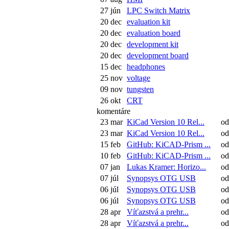
27 jún
LPC Switch Matrix
20 dec
evaluation kit
20 dec
evaluation board
20 dec
development kit
20 dec
development board
15 dec
headphones
25 nov
voltage
09 nov
tungsten
26 okt
CRT
komentáre
23 mar
KiCad Version 10 Rel...
od:
23 mar
KiCad Version 10 Rel...
od:
15 feb
GitHub: KiCAD-Prism ...
od:
10 feb
GitHub: KiCAD-Prism ...
od:
07 jan
Lukas Kramer: Horizo...
od
07 júl
Synopsys OTG USB
od:
06 júl
Synopsys OTG USB
od
06 júl
Synopsys OTG USB
od
28 apr
Víťazstvá a prehr...
od
28 apr
Víťazstvá a prehr...
od