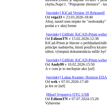
Footprint Editor - Zmena
chybu.Napr:1. "Pripojenie zbernice" - 
STM32Cube
[novinky] KiCad Version 10 Released!
Od
vega33
v 23.03.2026-18:40
Slovo
Ahoj, nasiel som nejake tie "nedostatky"
poslat a v akej forme
OnGrid fot
[novinky] GitHub: KiCAD-Prism webová 
Od
EdizonTN
v 15.02.2026-12:38
Chyba kotla Fe
KiCad-Prism je hlavne o prehliadaní/náhľ
princípe nadstavba, ktorá používa kicanv
KiCa
súbor, výstupná dokumentácia môže by
Free dokumenty k návrh
[novinky] GitHub: KiCAD-Prism webová 
Od
Andy99
v 10.02.2026-15:50
A v com je to ine/lepsie ako [url]
Prehlad klonov 
RADIOBURZA - B
[novinky] Lukas Kramer: Horizon EDA 
SETKÁNÍ VE SVITAVÁC
Od
wek
v 07.01.2026-17:49
ja len ze [url]
Xometry Europe GmbH 
ohýbani
[Blog] Synopsys OTG USB
LibrePCB - 
Od
EdizonTN
v 07.07.2024-15:26
Vybavene
Radioamatérská / Elek