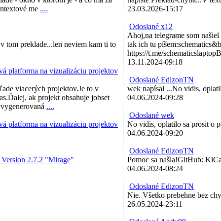
 vrsty skupiny elementov
(
KiCAD
)
EdizonTN
9312
kontextové me
....
23.03.2026-15:17
IDE compiler
(
ARM
)
pinokio
7111
Odoslané x12
Ahoj,na telegrame som našiel 
 do bitky
(
ARM
)
wek
13548
 v tom preklade...len neviem kam ti to
tak ich tu píšem:schematics&b
https://t.me/schematicslaptopB
13.11.2024-09:18
ovoltika na SVK
(
iné
)
EdizonTN
5342
platforma na vizualizáciu projektov
Odoslané EdizonTN
rroli New Elite C60
(
iné
)
EdizonTN
10256
ade viacerých projektov.Je to v
wek napísal ...No vidis, oplat
as.Ďalej, ak projekt obsahuje jobset
04.06.2024-09:28
d v6
(
KiCAD
)
Andy99
9061
ť vygenerovaná
....
Odoslané wek
u plošných spojov
(
programy CAD
)
EdizonTN
11691
platforma na vizualizáciu projektov
No vidis, oplatilo sa prosit o
04.06.2024-09:20
STM32
(
konštruktívne návrhy
)
EdizonTN
10976
Odoslané EdizonTN
LEŠÁK - RADIOAMATÉRSKÉ
Version 2.7.2 "Mirage"
Pomoc sa našla!GitHub: KiCa
EdizonTN
6422
H 6.6.2021
(
predajcovia súčiastok
)
04.06.2024-08:24
- CNC opracovanie, vstrekolis,
EdizonTN
10250
e, 3D tlač
(
služby
)
Odoslané EdizonTN
Nie. Všetko prebehne bez chyb
videokanál
(
LibrePCB
)
EdizonTN
6342
26.05.2024-23:11
tro Burza Buštěhrad
(
predajcovia