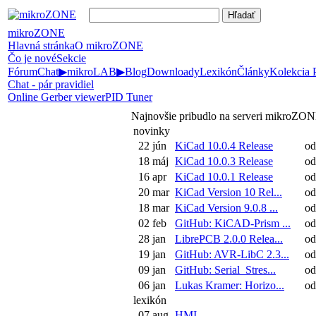
mikroZONE
Hlavná stránka
O mikroZONE
Čo je nové
Sekcie
Fórum
Chat
▶
mikroLAB
▶
Blog
Downloady
Lexikón
Články
Kolekcia
Chat - pár pravidiel
Online Gerber viewer
PID Tuner
Najnovšie pribudlo na serveri mikroZO
novinky
22 jún
KiCad 10.0.4 Release
od
18 máj
KiCad 10.0.3 Release
od
16 apr
KiCad 10.0.1 Release
od
20 mar
KiCad Version 10 Rel...
od
18 mar
KiCad Version 9.0.8 ...
od
02 feb
GitHub: KiCAD-Prism ...
od
28 jan
LibrePCB 2.0.0 Relea...
od
19 jan
GitHub: AVR-LibC 2.3...
od
09 jan
GitHub: Serial_Stres...
od
06 jan
Lukas Kramer: Horizo...
od
lexikón
07 aug
HMI