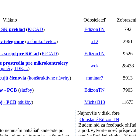
Vlákno
Odosielateľ
Zobrazen
 SK preklad
(
KiCAD
)
EdizonTN
792
v telegrame
(
o čomkoľvek...
)
x12
2961
- script pre KiCad
(
KiCAD
)
EdizonTN
9526
 prostredia pre mikrokontrolery
wek
28438
iléry, IDE,...
)
cujú členovia
(
konštruktívne návrhy
)
mminar7
5913
ow - PCB
(
služby
)
EdizonTN
7903
j - PCB
(
služby
)
Michal313
11673
Najnovšie v disk. fóre
o v Altium Designer
(
KiCAD
)
EdizonTN
7689
Odoslané EdizonTN
Budem rád za feedback ohľad
 nespustí sa SW
(
AVR
)
SIGINT
7649
h to nemusím naháňať kadetade po
a pod.Vytvorte nový príspevo
lade - okno v ktorom je - a čo má za
napíšte Preklad-chyba...V texte