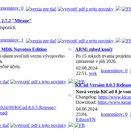
omentárov: 0
 2.7.2 "Mirage"
spozícii.
omentárov: 1
il MDK Nuvoton Edition
ARM: mbed končí
silami uvoľnili verziu vývojového
Po 15 rokoch trvania projek
n
.
zmrazenie v júli 2026.
erčné účely.
02.08.2024-
komentárov: 0
22:51,
wek
KiCad Version 8.0.3 Releas
Nová verzia KiCad 8 je von
Changelog:
https://www.kica
Download:
https://www.kica
2024/09/KiCad-8.0.5-Release//
04.06.2024-
oad/
23:04,
komentárov: 0
EdizonTN