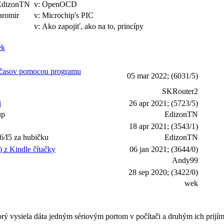
EdizonTN
v: OpenOCD
aromir
v: Microchip's PIC
v: Ako zapojiť, ako na to, princípy
ek
h časov pomocou programu
05 mar 2022; (6031/5)
SKRouter2
i
26 apr 2021; (5723/5)
up
EdizonTN
18 apr 2021; (3543/1)
5 za hubičku
EdizonTN
 z Kindle čítačky
06 jan 2021; (3644/0)
Andy99
28 sep 2020; (3422/0)
wek
orý vysiela dáta jedným sériovým portom v počítači a druhým ich prijí