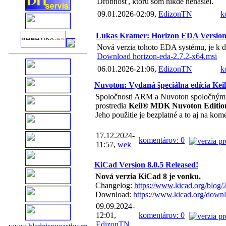
Drobnosť, ktorú som nikde nenašiel.
09.01.2026-02:09,
EdizonTN
k
Lukas Kramer: Horizon EDA Version
Nová verzia tohoto EDA systému, je k di
Download horizon-eda-2.7.2-x64.msi
06.01.2026-21:06,
EdizonTN
k
Nuvoton: Vydaná špeciálna edícia Ke
Spoločnosti ARM a Nuvoton spoločnými 
prostredia
Keil® MDK Nuvoton Editio
Jeho použitie je bezplatné a to aj na kom
17.12.2024-
komentárov: 0
11:57,
wek
KiCad Version 8.0.5 Released!
Nová verzia KiCad 8 je vonku.
Changelog:
https://www.kicad.org/blog/
Download:
https://www.kicad.org/downl
09.09.2024-
12:01,
komentárov: 0
EdizonTN