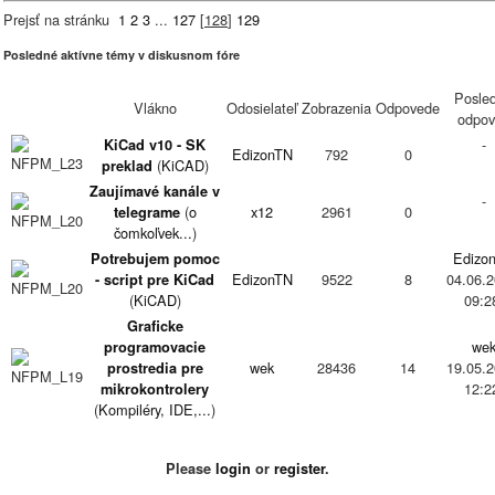
Prejsť na stránku
1
2
3
...
127
[
128
]
129
Posledné aktívne témy v diskusnom fóre
Posle
Vlákno
Odosielateľ
Zobrazenia
Odpovede
odpov
-
KiCad v10 - SK
EdizonTN
792
0
(
KiCAD
)
preklad
Zaujímavé kanále v
-
(
o
x12
2961
0
telegrame
čomkoľvek...
)
Edizo
Potrebujem pomoc
EdizonTN
9522
8
04.06.2
- script pre KiCad
(
KiCAD
)
09:2
Graficke
we
programovacie
wek
28436
14
19.05.2
prostredia pre
12:2
mikrokontrolery
(
Kompiléry, IDE,...
)
Projekty na ktorých
Edizo
pracujú členovia
mminar7
5913
2
06.05.2
Please
login
or
register
.
(
konštruktívne
23:3