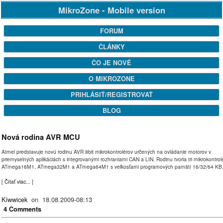
MikroZone - Mobile version
FORUM
ČLÁNKY
ČO JE NOVÉ
O MIKROZONE
PRIHLÁSIŤ/REGISTROVAŤ
BLOG
Nová rodina AVR MCU
Atmel predstavuje novú rodinu AVR 8bit mikrokontrolérov určených na ovládanie motorov v
priemyselných aplikáciách s integrovanými rozhraniami CAN a LIN. Rodinu tvoria tri mikrokontrol
ATmega16M1, ATmega32M1 a ATmega64M1 s veľkosťami programových pamätí 16/32/64 KB
[
Čítať viac...
]
Kiwwicek
on 18.08.2009-08:13
4 Comments