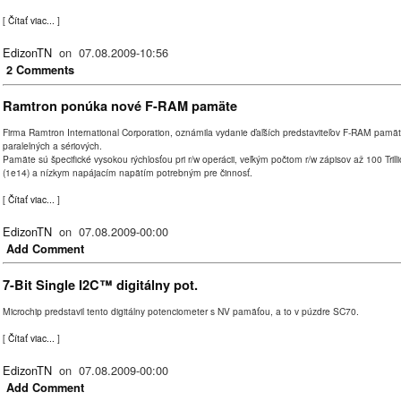
[
Čítať viac...
]
EdizonTN
on 07.08.2009-10:56
2 Comments
Ramtron ponúka nové F-RAM pamäte
Firma Ramtron International Corporation, oznámila vydanie ďaľších predstaviteľov F-RAM pamätí
paralelných a sériových.
Pamäte sú špecifické vysokou rýchlosťou pri r/w operácii, veľkým počtom r/w zápisov až 100 Trill
(1e14) a nízkym napájacím napätím potrebným pre činnosť.
[
Čítať viac...
]
EdizonTN
on 07.08.2009-00:00
Add Comment
7-Bit Single I2C™ digitálny pot.
Microchip predstavil tento digitálny potenciometer s NV pamäťou, a to v púzdre SC70.
[
Čítať viac...
]
EdizonTN
on 07.08.2009-00:00
Add Comment