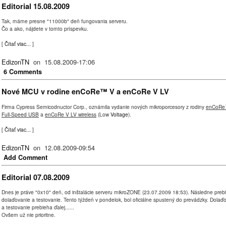
Editorial 15.08.2009
Tak, máme presne "11000b" deň fungovania serveru.
Čo a ako, nájdete v tomto príspevku.
[
Čítať viac...
]
EdizonTN
on 15.08.2009-17:06
6 Comments
Nové MCU v rodine enCoRe™ V a enCoRe V LV
Firma Cypress Semicodnuctor Corp., oznámila vydanie nových mikroporcesory z rodiny
enCoRe
Full-Speed USB
a
enCoRe V LV wireless
(Low
Voltage
).
[
Čítať viac...
]
EdizonTN
on 12.08.2009-09:54
Add Comment
Editorial 07.08.2009
Dnes je práve "0x10" deň, od inštalácie serveru mikroZONE (23.07.2009 18:53). Následne preb
dolaďovanie a testovanie. Tento týždeň v pondelok, bol oficiálne spustený do prevádzky. Dolaď
a testovanie prebieha ďalej......
Ovšem už nie prioritne.