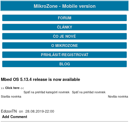
MikroZone - Mobile version
FORUM
ČLÁNKY
ČO JE NOVÉ
O MIKROZONE
PRIHLÁSIŤ/REGISTROVAŤ
BLOG
Mbed OS 5.13.4 release is now available
>>
Click here
<<
Späť na prehľad kategórií noviniek
Späť na prehľad noviniek
Staršia novinka
Novšia novinka
EdizonTN
on 28.08.2019-22:00
Add Comment