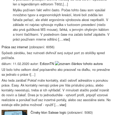
len s legendárnym editorom T602,[...]
Myšku požívam fakt veľmi často. Počas tohto času som vysúšal
množstvo typov a ergonomických kreácií, ktoré boli zväčša len
ťahače peňazí, ale efekt ergonómie výrobcovia akosi nepribalili. V
základe mi najviac vyhovuje myška v tuctovom prevedení (niečo
ako prvá guličková MS mouse), ľahká, s jemným ohybným káblom
a tromi tlačítkami. V poslednom čase ma začalo bolieť zápästie. V
práci používam mierne odlišnú
[....viac]
Práca cez internet
(zobrazení: 6056)
Spôsob zárobku, bez nutnosti dvihnúť svoj output port zo stoličky spred
počítača.
dátum: 11.02.2020 autor:
EdizonTN
Už bolo toho celkom dosť popísaného ako pracovať na diaľku, no prevažne
sa jednalo o práce t[...]
Ako teda zarábať Pokiaľ máte kontakty, stačí osloviť adresátov s ponukou
práce. Easy. Ak kontakty nemajú práve pre Vás príslušnú prácu, alebo
kontakty neexistujú, treba si ich vyhľadať. V minulosti stačilo podať inzerát
do novín a čakať. Dnes je to jednoduchšie - vytvoriť profil, pripojiť vzorové
realizácie a ponúkať buď cez inzertné portály, alebo cez asociálne siete. No
existuje ešte jedna možnosť - využiť
[....viac]
Čínsky klon Saleae logic
(zobrazení: 5083)