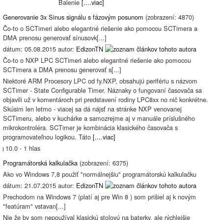
Balenie
[....viac]
Generovanie 3x Sinus signálu s fázovým posunom
(zobrazení: 4870)
Čo-to o SCTimeri alebo elegantné riešenie ako pomocou SCTimera a
DMA prenosu generovať sínusovk[...]
dátum: 05.08.2015 autor:
EdizonTN
Čo-to o NXP LPC SCTimeri alebo elegantné riešenie ako pomocou
SCTimera a DMA prenosu generovať s[...]
Niektoré ARM Procesory LPC od fy.NXP, obsahujú perifériu s názvom
SCTimer - State Configurable Timer. Náznaky o fungovaní časovača sa
objavili už v komentároch pri predstavení rodiny LPC8xx no nič konkrétne.
Skúsim len letmo - viacej sa dá nájsť na stránke NXP venovanej
SCTimeru, alebo v kuchárke a samozrejme aj v manuále príslušného
mikrokontroléra. SCTimer je kombinácia klasického časovača s
programovateľnou logikou. Táto
[....viac]
10.0 - 1 hlas
Programátorská kalkulačka
(zobrazení: 6375)
Ako vo Windows 7,8 použiť "normálnejšiu" programátorskú kalkulačku
dátum: 21.07.2015 autor:
EdizonTN
Prechodom na Windows 7 (platí aj pre Win 8 ) som prišiel aj k novým
"featúram" vstavan[...]
Nie že by som nepoužíval klasickú stolovú na baterky, ale rýchlejšie