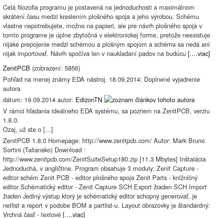
Celá filozofia programu je postavená na jednoduchosti a maximálnom
skrátení času medzi kreslením plošného spoja a jeho výrobou. Schému
vlastne nepotrebujete, možno na papieri, ale pre návrh plošného spoja v
tomto programe je úplne zbytočná v elektronickej forme, pretože neexistuje
nijaké prepojenie medzi schémou a plošným spojom a schéma sa nedá ani
nijak importovať. Návrh spočíva len v naukladaní padov na budúcu
[....viac]
ZenitPCB
(zobrazení: 5856)
Pohľad na menej známy EDA nástroj. 18.09.2014: Doplnené vyjadrenie
autora
dátum: 19.09.2014 autor:
EdizonTN
V rámci hľadania ideálneho EDA systému, sa pozriem na ZenitPCB, verziu
1.8.0.
Ozaj, už ste o [...]
ZenitPCB 1.8.0 Homepage: http://www.zenitpcb.com/ Autor: Mark Bruno
Sortini (Taliansko) Download :
http://www.zenitpcb.com/ZenitSuiteSetup180.zip [11.3 Mbytes] Inštalácia
Jednoduchá, v angličtine. Program obsahuje 3 moduly: Zenit Capture -
editor schém Zenit PCB - editor plošného spoja Zenit Parts - knižničný
editor Schématický editor - Zenit Capture SCH Export žiaden SCH Import
žiaden Jediný výstup ktorý je schématický editor schopný generovať, je
netlist a report v podobe BOM a partlist-u. Layout obrazovky je štandardný:
Vrchná časť - textové
[....viac]