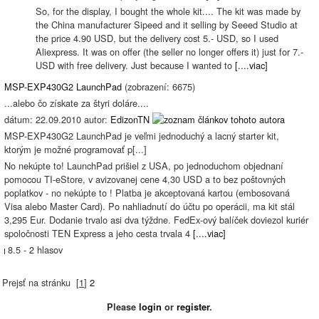
So, for the display, I bought the whole kit.... The kit was made by
the China manufacturer Sipeed and it selling by Seeed Studio at
the price 4.90 USD, but the delivery cost 5.- USD, so I used
Aliexpress. It was on offer (the seller no longer offers it) just for 7.-
USD with free delivery. Just because I wanted to
[....viac]
MSP-EXP430G2 LaunchPad
(zobrazení: 6675)
...alebo čo získate za štyri doláre....
dátum: 22.09.2010 autor:
EdizonTN
MSP-EXP430G2 LaunchPad je veľmi jednoduchý a lacný starter kit,
ktorým je možné programovať p[...]
No nekúpte to! LaunchPad prišiel z USA, po jednoduchom objednaní
pomocou TI-eStore, v avizovanej cene 4,30 USD a to bez poštovných
poplatkov - no nekúpte to ! Platba je akceptovaná kartou (embosovaná
Visa alebo Master Card). Po nahliadnutí do účtu po operácii, ma kit stál
3,295 Eur. Dodanie trvalo asi dva týždne. FedEx-ový balíček doviezol kuriér
spoločnosti TEN Express a jeho cesta trvala 4
[....viac]
8.5 - 2 hlasov
Prejsť na stránku
[
1
]
2
Please
login
or
register
.