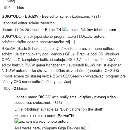
[....viac]
10.0 - 1 hlas
SUIGYODO - BSch3V - free editor schém
(zobrazení: 7881)
Japonský editor schém zadarmo
dátum: 11.04.2011 autor:
EdizonTN
SUIGYODO je nick japonského programátora H.Okada, autora
schématického editora poskytovaného zd[...]
BSch3V (Basic Schematic) je plný názov tohoto bezplatného editora
schém. Je distribuovaný pod licenciou GPL2. Pracuje pod OS Windows
XP/Vista/7. kompletný balík, obsahuje: BSch3V - editor schém LCoV -
editor knižníc PL3W generátor zoznamu súčiastok NL3W netlist exportér
NUT3W automatické číslovanie súčiastok v schéme (anotator) CE2TO3 -
import schém zo staršej verzie BSch CE3Search - vyhľadávací program pre
súbory CE3 (schématické súbory)
[....viac]
10.0 - 2 hlasov
Longan nano: RISC-V with really small display - playing video
sequences
(zobrazení: 4816)
Little "Nothing" suitable as "Dust catcher on the shelf"
dátum: 01.11.2010 autor:
EdizonTN
As I wrote
here
, company Giga Devices la[...]