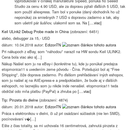
vyprodukovali v čínskej manufaktúre Sipeed, ponúka ho Seeed
Studio za cenu 4.90 USD, ale za dopravu pýtali ďaľších 5 USD, tak
som použil aliexpress. Tam bol v ponuke (daný obchodník ho už
neponúka) za smiešnych 7 USD s dopravou zadarmo a tak, aby
som ušetril pár šušňov, ulakomil som sa. Na
[....viac]
Keil ULink2 Debug Probe made in China
(zobrazení: 6451)
alebo, debugger za 15,- USD
dátum: 10.04.2018 autor:
EdizonTN
Pri nákupoch z eBay, som "náhodou" narazil na HW sondu Keil ULINK2.
Cena bola viac ako s[...]
Nákup Našiel som ju na eBay-i (konkrétne tu), kde ju ponúkal predajca
etopmonica11 s uvedením zeme pôvodu - Čína. Potešujúci bol aj "Free
Shipping", čiže doprava zadarmo. Po ďalšom prehľadávaní iných eshopov,
som ju našiel aj na AliExpress-e a predpokladám, že bude aj v ďalších
eshopoch, no lacnejšiu som ju nikde inde nenašiel. etopmonica11 teda
obdržal odo mňa platbu (PayPal) a zhruba po
[....viac]
Tip: Pinzeta do dielne
(zobrazení: 4874)
dátum: 20.01.2018 autor:
EdizonTN
Práca s elektronikou v dielni, či už pri osádzaní súčiastok (nie len SMD),
pocínovávaní v�[...]
Ešte z čias totality, sa mi uchovala 16 centimetrová, zahnutá pinzeta z