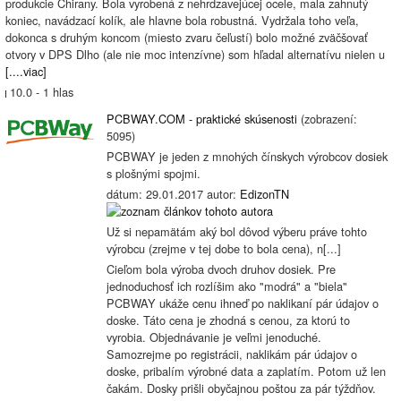
produkcie Chirany. Bola vyrobená z nehrdzavejúcej ocele, mala zahnutý
koniec, navádzací kolík, ale hlavne bola robustná. Vydržala toho veľa,
dokonca s druhým koncom (miesto zvaru čeľustí) bolo možné zväčšovať
otvory v DPS Dlho (ale nie moc intenzívne) som hľadal alternatívu nielen u
[....viac]
10.0 - 1 hlas
PCBWAY.COM - praktické skúsenosti
(zobrazení:
5095)
PCBWAY je jeden z mnohých čínskych výrobcov dosiek
s plošnými spojmi.
dátum: 29.01.2017 autor:
EdizonTN
Už si nepamätám aký bol dôvod výberu práve tohto
výrobcu (zrejme v tej dobe to bola cena), n[...]
Cieľom bola výroba dvoch druhov dosiek. Pre
jednoduchosť ich rozlíšim ako "modrá" a "biela"
PCBWAY ukáže cenu ihneď po naklikaní pár údajov o
doske. Táto cena je zhodná s cenou, za ktorú to
vyrobia. Objednávanie je veľmi jenoduché.
Samozrejme po registrácii, naklikám pár údajov o
doske, pribalím výrobné data a zaplatím. Potom už len
čakám. Dosky prišli obyčajnou poštou za pár týždňov.