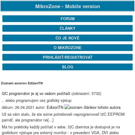
MikroZone - Mobile version
FORUM
ČLÁNKY
ČO JE NOVÉ
O MIKROZONE
PRIHLÁSIŤ/REGISTROVAŤ
BLOG
Zoznam autorov EdizonTN
I2C programátor je aj vo vašom počítači
(zobrazení: 5732)
.. alebo programujem cez grafický výstup
dátum: 26.04.2021 autor:
EdizonTN
Už sa vám stalo, že ste súrne potrebovali naprogramovať I2C EEPROM
pamäť, ale programátor ne[...]
Má ho prakticky každý počítač v sebe. I2C zbernica je dostupná je na
grafickom výstupe pre externý monitor - v prevedení VGA, DVI alebo