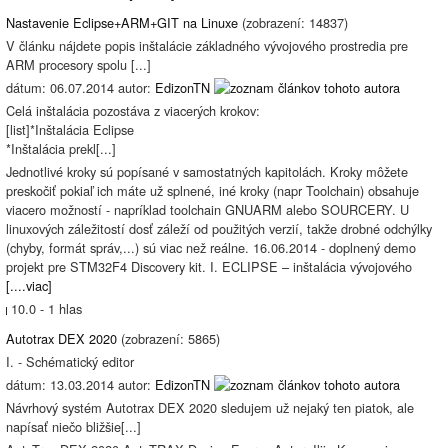
Nastavenie Eclipse+ARM+GIT na Linuxe
(zobrazení: 14837)
V článku nájdete popis inštalácie základného vývojového prostredia pre
ARM procesory spolu [...]
dátum: 06.07.2014 autor:
EdizonTN
Celá inštalácia pozostáva z viacerých krokov:
[list]*Inštalácia Eclipse
*Inštalácia prekl[...]
Jednotlivé kroky sú popísané v samostatných kapitolách. Kroky môžete
preskočiť pokiaľ ich máte už splnené, iné kroky (napr Toolchain) obsahuje
viacero možností - napríklad toolchain GNUARM alebo SOURCERY. U
linuxových záležitostí dosť záleží od použitých verzií, takže drobné odchýlky
(chyby, formát správ,...) sú viac než reálne. 16.06.2014 - doplnený demo
projekt pre STM32F4 Discovery kit. I. ECLIPSE – inštalácia vývojového
[....viac]
10.0 - 1 hlas
Autotrax DEX 2020
(zobrazení: 5865)
I. - Schématický editor
dátum: 13.03.2014 autor:
EdizonTN
Návrhový systém Autotrax DEX 2020 sledujem už nejaký ten piatok, ale
napísať niečo bližšie[...]