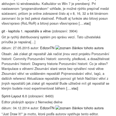
aktivujem tú windowsácku. Kalkulátor vo Win 7 je prerobený. Pri
nastavenom "programátorskom" vzhľade, je možné rýchlo prepínať medzi
sústavami, pričom je online zobrazené číslo aj v 8, 16, 32 a 64 binárnom
zarovnaní čo je tiež pekná vlastnosť. Pribudli aj funkcie ako bitový posun
vľavo/vpravo (RoL/RoR) a bitový posun vľavo/vpravo
[....viac]
git - kapitola 1. repositáře a větve
(zobrazení: 3904)
Git je rychlý distribuovaný systém pro správu verzí. Tato uživatelská
príručka je napsána[...]
dátum: 27.05.2015 autor:
EdizonTN
Obsah: Jak získat git repositář Jak načíst jinou verzi projektu Porozumění
historii: Commity Porozumění historii: commity, předkové, a dosažitelnost
Porozumění historii: Diagramy historie Porozumění historii: Co je větev?
Manipulace s větvemi Zkoumání staré verze bez vytváření nové větve
Zkoumání větví ve vzdáleném repositáři Pojmenovávání větví, tagů, a
dalších referencí Aktualizace repositáře pomocí git fetch Načítání větví z
jiných repositářů jak získat git repositář Bude užitečné mít git repositář se
kterým budete moci experimentovat během
[....viac]
Sprint-Layout 6.0
(zobrazení: 8493)
Editor plošných spojov z Nemeckej dielne
dátum: 04.12.2014 autor:
EdizonTN
"Just Draw It!" je motto, ktoré podľa autorov vystihuje tento editor.