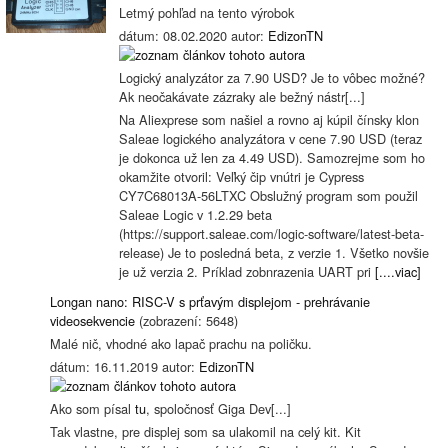
Letmý pohľad na tento výrobok
dátum: 08.02.2020 autor:
EdizonTN
Logický analyzátor za 7.90 USD? Je to vôbec možné?
Ak neočakávate zázraky ale bežný nástr[...]
Na Aliexprese som našiel a rovno aj kúpil čínsky klon
Saleae logického analyzátora v cene 7.90 USD (teraz
je dokonca už len za 4.49 USD). Samozrejme som ho
okamžite otvoril: Veľký čip vnútri je Cypress
CY7C68013A-56LTXC Obslužný program som použil
Saleae Logic v 1.2.29 beta
(https://support.saleae.com/logic-software/latest-beta-
release) Je to posledná beta, z verzie 1. Všetko novšie
je už verzia 2. Príklad zobnrazenia UART pri
[....viac]
Longan nano: RISC-V s prťavým displejom - prehrávanie
videosekvencie
(zobrazení: 5648)
Malé nič, vhodné ako lapač prachu na poličku.
dátum: 16.11.2019 autor:
EdizonTN
Ako som písal
tu
, spoločnosť Giga Dev[...]
Tak vlastne, pre displej som sa ulakomil na celý kit. Kit