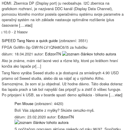
HDMI. Zbernica DP (Display port) ju neobsahuje. I2C zbernica na
grafickom rozhraní, je nazývaná DDC kanál (Display Data Channel),
pomocou ktorého monitor posiela operačnému systému svoje parametre a
operačný systém na ich základe nastavuje optimálne rozlíšenie (plus
časovanie
[....viac]
10.0 - 2 hlasov
SiPEED Tang Nano a quick guide
(zobrazení: 3551)
FPGA GoWin čip GW1N-LV1QN48C6/I5 za hubičku
dátum: 18.04.2021 autor:
EdizonTN
Ako je známe, mám rád lacné veci a rôzne kity, ktoré po krátkom hraní
končia ako lapače pr[...]
Tang Nano vyrába Seeed studio a je dostupná za smiešnych 4.90 USD
priamo od Seeed studia, alebo dá sa nájsť aj u rýchleho Aliho.
Samozrejme, že som si ju objednal. Už hodne dávno. Táto doska doteraz
iba lapala prach a tak bol najvyšší čas pripojiť ju a zistiť či vôbec funguje.
Po pripojení k USB, sa v boarde spustí demo aplikácia - blikanie
[....viac]
Pen Mouse
(zobrazení: 4420)
Bolí Vás zápästie z myšky? Skúste ceruzko-myš.
dátum: 23.02.2020 autor:
EdizonTN
S počítačom pracujem aktívne niekedy od roku 96/97. Spočiatku