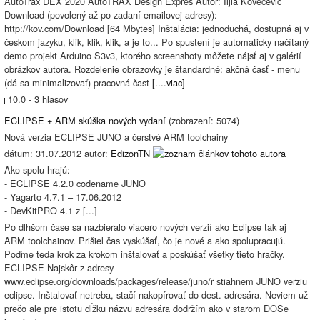
AutoTrax DEX 2020 AutoTRAX Design Expres Autor: Iljia Kovecevic
Download (povolený až po zadaní emailovej adresy):
http://kov.com/Download [64 Mbytes] Inštalácia: jednoduchá, dostupná aj v
českom jazyku, klik, klik, klik, a je to... Po spustení je automaticky načítaný
demo projekt Arduino S3v3, ktorého screenshoty môžete nájsť aj v galérií
obrázkov autora. Rozdelenie obrazovky je štandardné: akčná časť - menu
(dá sa minimalizovať) pracovná čast
[....viac]
10.0 - 3 hlasov
ECLIPSE + ARM skúška nových vydaní
(zobrazení: 5074)
Nová verzia ECLIPSE JUNO a čerstvé ARM toolchainy
dátum: 31.07.2012 autor:
EdizonTN
Ako spolu hrajú:
- ECLIPSE 4.2.0 codename JUNO
- Yagarto 4.7.1 – 17.06.2012
- DevKitPRO 4.1 z [...]
Po dlhšom čase sa nazbieralo viacero nových verzií ako Eclipse tak aj
ARM toolchainov. Prišiel čas vyskúšať, čo je nové a ako spolupracujú.
Poďme teda krok za krokom inštalovať a poskúšať všetky tieto hračky.
ECLIPSE Najskôr z adresy
www.eclipse.org/downloads/packages/release/juno/r stiahnem JUNO verziu
eclipse. Inštalovať netreba, stačí nakopírovať do dest. adresára. Neviem už
prečo ale pre istotu dĺžku názvu adresára dodržím ako v starom DOSe