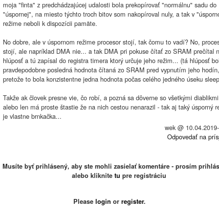
moja "finta" z predchádzajúcej udalosti bola prekopírovať "normálnu" sadu do
"úspornej", na miesto týchto troch bitov som nakopíroval nuly, a tak v "úspor
režime neboli k dispozícii pamäte.
No dobre, ale v úspornom režime procesor stojí, tak čomu to vadí? No, proce
stojí, ale napríklad DMA nie... a tak DMA pri pokuse čítať zo SRAM prečítal 
hlúposť a tú zapísal do registra timera ktorý určuje jeho režim... (tá hlúposť bo
pravdepodobne posledná hodnota čítaná zo SRAM pred vypnutím jeho hodín
pretože to bola konzistentne jedna hodnota počas celého jedného úseku sleep
Takže ak človek presne vie, čo robí, a pozná sa dôverne so všetkými diablikmi
alebo len má proste štastie že na nich cestou nenarazil - tak aj taký úsporný 
je vlastne brnkačka...
wek @
10.04.2019
Odpovedať na prí
Musíte byť prihlásený, aby ste mohli zasielať komentáre - prosím prihlás
alebo kliknite
tu
pre registráciu
Please
login
or
register
.