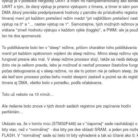
výstup je v podstate netypický UART a mám ho naimplementovaný ako softw
UART s tým, že daný výstup je priamo výstupom z timera, a timer si sám po
DMA (ktorý prenáša predpripravené hodnoty z pamäte do príslušného registra
timera) mení pri každom pretečení režim medzi "pri najbližšom pretečení nas
výstup na 0" a "... nastav výstup na 1". Samozrejme, tých možných režimov je
vrátane "zmeň hodnotu výstupu v každom cykle (toggle)", a PWM; ale ja pou
len tie dva spomenuté.
To poblikávanie bolo len v "sleep" režime, pričom charakter toho poblikávania
menil pri každom opätovnom vojdení do sleep režimu. Mimo sleep režimu výs
fungoval presne ako mal. V sleep režime procesor stojí, takže sa nedá debug
(toto nie je celkom pravda, lebo je možnosť si nechať procesor čiastočne fung
počas debugovania aj v sleep režime, no ale to potom nie je celkom sleep, že.
ale keď som procesor počas behu medzi sleepmi zastavil a pozrel sa do regist
timera aj DMA, všetko bolo v poriadku, podľa očakávania.
Toto už nebolo na 10 minút...
Ale riešenie bolo znova v tých dvoch sadách registrov pre zapínanie hodín
perifériám...
Ukázalo sa, že v tomto mcu (STM32F446) sa v "úspornej" sade nachádzajú o
bity viac, než v "normálnej" - dva bity pre dve oblasti SRAM, a jeden pre rozh
FLASH. V "normálnej" sade sú tieto tri bity vyhradené a tak sú čítané ako 0;