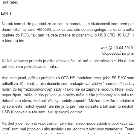
not rated
LAN_5
No tak som si zle pamatal ze co som si pamatal... v skutocnosti som pred par
dnami cital najnovsi RM0090, a ak sa pozriete do changelogu na konci a odtia
pojdete do RCC, tak tam najdete presne tu poznamku o USB OTG HS ULPI c
o ktoru tu ide...
wek @
10.04.2019
Odpovedať na prí
Každá zábavná príhoda je ešte zábavnejšia, ak má aj pokračovanie. No a táto
príhoda veru pokračovanie mala...
Ako som písal, príčinu problému s OTG HS modulom resp. jeho FS PHY so
odhalil za 10 minút, a ako riešenie som prekopíroval všetky "normálne" nasta
hodín do tej "nízkopríkonovej" sady - takto nie sú zapnuté moduly, ktoré nikdy
nepoužijem, takže "nízky príkon" je o niečo málo nižšie príkonový ako bol v t
defaultnom stave, keď boli všetky moduly zapnuté. Možno niekoľko modulov n
by som ešte mohol vypnúť, ale nie je to pre mňa dôležité a tak som to nechal 
USB fungovalo a tak som išiel spokojný domov.
Na druhý deň som si však všimol, že v tom sleep móde zvláštne poblikáva LE
ktorú som mal pripojenú ako indikáciu na jednom z výstupov zariadenia. Tent