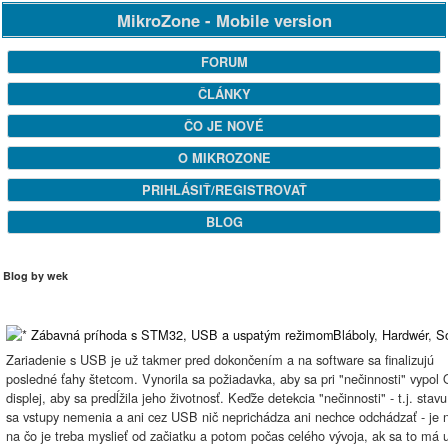
MikroZone - Mobile version
FORUM
ČLÁNKY
ČO JE NOVÉ
O MIKROZONE
PRIHLÁSIŤ/REGISTROVAŤ
BLOG
Blog by wek
Zábavná príhoda s STM32, USB a uspatým režimom
Bláboly
,
Hardwér
,
S
Zariadenie s USB je už takmer pred dokončením a na software sa finalizujú
posledné ťahy štetcom. Vynorila sa požiadavka, aby sa pri "nečinnosti" vypo
displej, aby sa predĺžila jeho životnosť. Keďže detekcia "nečinnosti" - t.j. stav
sa vstupy nemenia a ani cez USB nič neprichádza ani nechce odchádzať - je n
na čo je treba myslieť od začiatku a potom počas celého vývoja, ak sa to má u