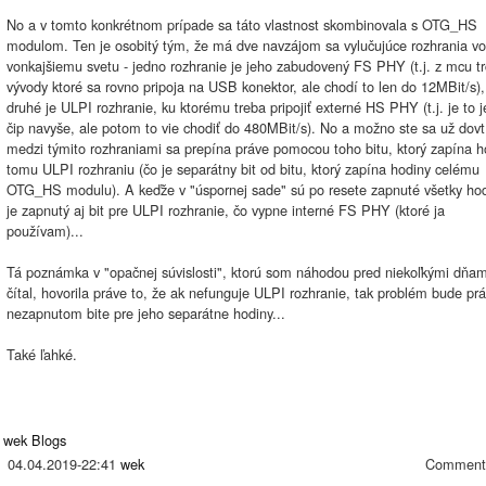
No a v tomto konkrétnom prípade sa táto vlastnost skombinovala s OTG_HS
modulom. Ten je osobitý tým, že má dve navzájom sa vylučujúce rozhrania vo
vonkajšiemu svetu - jedno rozhranie je jeho zabudovený FS PHY (t.j. z mcu tr
vývody ktoré sa rovno pripoja na USB konektor, ale chodí to len do 12MBit/s),
druhé je ULPI rozhranie, ku ktorému treba pripojiť externé HS PHY (t.j. je to 
čip navyše, ale potom to vie chodiť do 480MBit/s). No a možno ste sa už dovtíp
medzi týmito rozhraniami sa prepína práve pomocou toho bitu, ktorý zapína h
tomu ULPI rozhraniu (čo je separátny bit od bitu, ktorý zapína hodiny celému
OTG_HS modulu). A keďže v "úspornej sade" sú po resete zapnuté všetky hod
je zapnutý aj bit pre ULPI rozhranie, čo vypne interné FS PHY (ktoré ja
používam)...
Tá poznámka v "opačnej súvislosti", ktorú som náhodou pred niekoľkými dňam
čítal, hovorila práve to, že ak nefunguje ULPI rozhranie, tak problém bude pr
nezapnutom bite pre jeho separátne hodiny...
Také ľahké.
wek Blogs
04.04.2019-22:41
wek
Comment