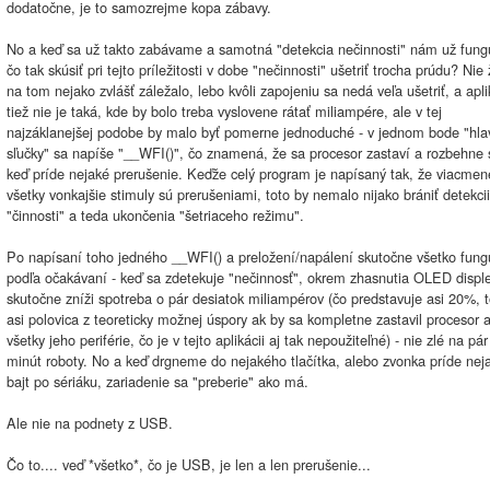
dodatočne, je to samozrejme kopa zábavy.
No a keď sa už takto zabávame a samotná "detekcia nečinnosti" nám už fung
čo tak skúsiť pri tejto príležitosti v dobe "nečinnosti" ušetriť trocha prúdu? Nie
na tom nejako zvlášť záležalo, lebo kvôli zapojeniu sa nedá veľa ušetriť, a apli
tiež nie je taká, kde by bolo treba vyslovene rátať miliampére, ale v tej
najzáklanejšej podobe by malo byť pomerne jednoduché - v jednom bode "hla
sľučky" sa napíše "__WFI()", čo znamená, že sa procesor zastaví a rozbehne 
keď príde nejaké prerušenie. Keďže celý program je napísaný tak, že viacmen
všetky vonkajšie stimuly sú prerušeniami, toto by nemalo nijako brániť detekcii
"činnosti" a teda ukončenia "šetriaceho režimu".
Po napísaní toho jedného __WFI() a preložení/napálení skutočne všetko fung
podľa očakávaní - keď sa zdetekuje "nečinnosť", okrem zhasnutia OLED disple
skutočne zníži spotreba o pár desiatok miliampérov (čo predstavuje asi 20%, t
asi polovica z teoreticky možnej úspory ak by sa kompletne zastavil procesor a
všetky jeho periférie, čo je v tejto aplikácii aj tak nepoužiteľné) - nie zlé na pár
minút roboty. No a keď drgneme do nejakého tlačítka, alebo zvonka príde nej
bajt po sériáku, zariadenie sa "preberie" ako má.
Ale nie na podnety z USB.
Čo to.... veď *všetko*, čo je USB, je len a len prerušenie...