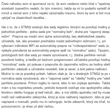
Čiste náhodou som si spomenul na to, že som nedávno niečo čítal v *opačnej
súvislosti (vysvetlím neskôr, čo tým mienim), takže sa mi to podarilo vyriešiť d
minút a nemal som z toho nejakú výraznejšiu traumu, ktorú by som si bol mus
vybíjať na účastníkoch kecátka...
Ide o to, že v STM32 existujú dve sady registrov, ktorými sa povoľujú hodiny p
jednotlivé periférie - jedna sada pre "normálny beh", druhá pre "úsporný sleep
režim". Prepína sa medzi nimi úplne automaticky, bez akéhokoľvek zásahu
užívateľa, tak, ako procesor prechádza medzi jednotlivými režimami; t.j. pri
vykonaní inštrukcie WFI sa automaticky prepne na "nízkospotrebovú" sadu (a 
výskyte prerušenia sa automaticky prepne späť na "normálnu" sadu). Tipujem,
prototypoch boli obe sady po resete vynulované, t.j. žiadne periférie nemali
povolené hodiny, a keďže pri bežnom programovaní užívatelia povoľujú hodiny
"normálnej" sade, pri pokuse o prepnutie do úsporného režimu sa hodiny vše
perifériám zakázali a užívatelia nevedeli, kde je sever, a boli pekne naštvaní.
Možno to nie je pravdivý príbeh, faktom však je, že v dnešných STM32 je po 
normálna sada vynulovaná, ale v "úspornej sade" sú *všetky* hodiny pre *všet
periférie povolené. Pritom logiku to nemá, lebo to len zvyšuje spotrebu. Takže
mám s tou rozprávkou pravdu, pretože korporát oceňuje viac spokojného záka
ktorému všetko funguje aj keď netuší, ako, a má väčšiu spotrebu než by muse
maťô než naštvaného zákazníka, ktorý je síce naštvaný neprávom, lebo je jas
napísané v manuáli, prečo mu to nefunguje, lenže zákazník, ktorý vie čítať, t
porozumením, je dnes už skôr raritou.