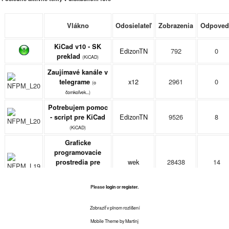
Vlákno
Odosielateľ
Zobrazenia
Odpoved
KiCad v10 - SK
EdizonTN
792
0
preklad
(
KiCAD
)
Zaujímavé kanále v
x12
2961
0
telegrame
(
o
čomkoľvek...
)
Potrebujem pomoc
EdizonTN
9526
8
- script pre KiCad
(
KiCAD
)
Graficke
programovacie
wek
28438
14
prostredia pre
mikrokontrolery
(
Kompiléry, IDE,...
)
Please
login
or
register
.
Projekty na ktorých
mminar7
5913
2
pracujú členovia
Zobraziť v plnom rozlíšení
(
konštruktívne návrhy
)
Mobile Theme by Martinj