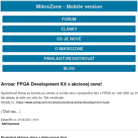
MikroZone - Mobile version
FORUM
ČLÁNKY
ČO JE NOVÉ
O MIKROZONE
PRIHLÁSIŤ/REGISTROVAŤ
BLOG
Arrow: FPGA Development Kit v akciovej cene!
Spoločnosť Arrow sa buchla po vrecku a znížila cenu vývojového kitu s FPGA zo 169 USD na 3
Na sklade je ešte cez 600 ks. Tak neváhajte.
Detaily tu:
https://www.arrow.com/en/products/deca/arrow-development-tools
[
Čítať viac...
]
EdizonTN
on 24.08.2021-16:41
Add Comment
Posledné aktívne témy v diskusnom fóre