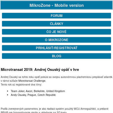
MikroZone - Mobile version
FORUM
ČLÁNKY
ČO JE NOVÉ
O MIKROZONE
PRIHLÁSIŤ/REGISTROVAŤ
BLOG
Microtransat 2019: Andrej Osuský opäť v hre
Andrej Osuský sa tohto roku opäť pokúsi so svojou autonómnou plachetnicou preplávať atlantik
v rámci súťaže
Microtransat Challenge
.
Tento rok sú registrované dva tímy:
Team Joker, Ascot, Berkshire, United Kingdom
Andy Osusky, Prague, Czech Republic
Podľa zverejnených parametrov, je ako riadiaci systém použitý MCU Atmega2560, a pridané
RPi3B pre fotografovanie okolia a ukladanie na SD kartu.