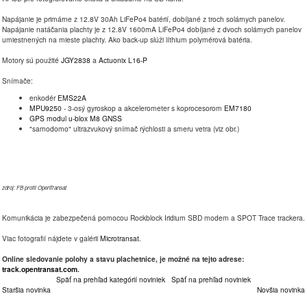
Napájanie je primárne z 12.8V 30Ah LiFePo4 batérií, dobíjané z troch solárnych panelov.
Napájanie natáčania plachty je z 12.8V 1600mA LiFePo4 dobíjané z dvoch solárnych panelov
umiestnených na mieste plachty. Ako back-up slúži líthium polymérová batéria.
Motory sú použité
JGY2838
a
Actuonix L16-P
Snímače:
enkodér
EMS22A
MPU9250
- 3-osý gyroskop a akcelerometer s koprocesorom
EM7180
GPS modul u-blox M8 GNSS
"samodomo" ultrazvukový snímač rýchlosti a smeru vetra (viz obr.)
zdroj: FB profil OpenTransat
Komunikácia je zabezpečená pomocou Rockblock Iridium SBD modem a SPOT Trace trackera.
Viac fotografií nájdete v galérii
Microtransat
.
Online sledovanie polohy a stavu plachetnice, je možné na tejto adrese:
track.opentransat.com
.
Späť na prehľad kategórií noviniek
Späť na prehľad noviniek
Staršia novinka
Novšia novinka